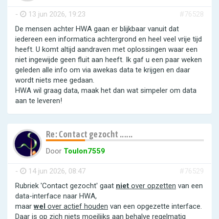
-
13 jun 2026, 19:23
#76528
De mensen achter HWA gaan er blijkbaar vanuit dat
iedereen een informatica achtergrond en heel veel vrije tijd
heeft. U komt altijd aandraven met oplossingen waar een
niet ingewijde geen fluit aan heeft. Ik gaf u een paar weken
geleden alle info om via awekas data te krijgen en daar
wordt niets mee gedaan.
HWA wil graag data, maak het dan wat simpeler om data
aan te leveren!
Re: Contact gezocht ......
Door
Toulon7559
-
14 jun 2026, 08:47
#76529
Rubriek 'Contact gezocht' gaat
niet
over opzetten
van een
data-interface naar HWA,
maar
wel
over actief houden
van een opgezette interface.
Daar is op zich niets moeilijks aan behalve regelmatig