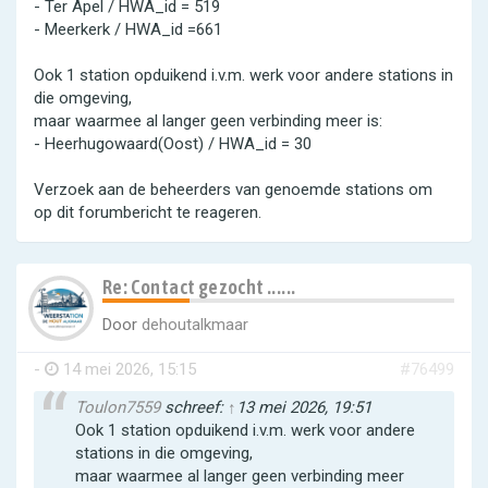
- Ter Apel / HWA_id = 519
- Meerkerk / HWA_id =661
Ook 1 station opduikend i.v.m. werk voor andere stations in
die omgeving,
maar waarmee al langer geen verbinding meer is:
- Heerhugowaard(Oost) / HWA_id = 30
Verzoek aan de beheerders van genoemde stations om
op dit forumbericht te reageren.
Re: Contact gezocht ......
Door
dehoutalkmaar
-
14 mei 2026, 15:15
#76499
Toulon7559
schreef:
↑
13 mei 2026, 19:51
Ook 1 station opduikend i.v.m. werk voor andere
stations in die omgeving,
maar waarmee al langer geen verbinding meer