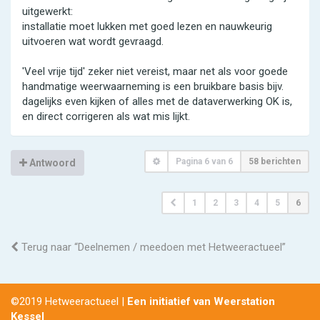
uitgewerkt:
installatie moet lukken met goed lezen en nauwkeurig
uitvoeren wat wordt gevraagd.
'Veel vrije tijd' zeker niet vereist, maar net als voor goede
handmatige weerwaarneming is een bruikbare basis bijv.
dagelijks even kijken of alles met de dataverwerking OK is,
en direct corrigeren als wat mis lijkt.
Pagina
6
van
6
58 berichten
Antwoord
1
2
3
4
5
6
Terug naar “Deelnemen / meedoen met Hetweeractueel”
©2019 Hetweeractueel |
Een initiatief van Weerstation
Kessel