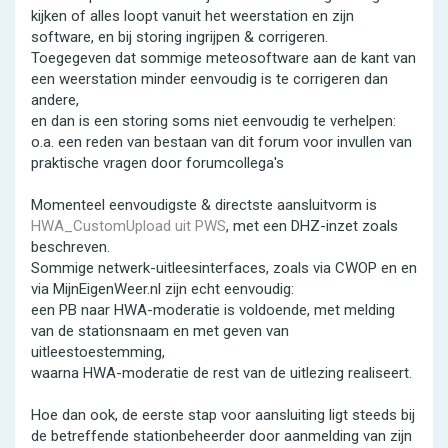
kijken of alles loopt vanuit het weerstation en zijn
software, en bij storing ingrijpen & corrigeren.
Toegegeven dat sommige meteosoftware aan de kant van
een weerstation minder eenvoudig is te corrigeren dan
andere,
en dan is een storing soms niet eenvoudig te verhelpen:
o.a. een reden van bestaan van dit forum voor invullen van
praktische vragen door forumcollega's
Momenteel eenvoudigste & directste aansluitvorm is
HWA_CustomUpload uit PWS
, met een DHZ-inzet zoals
beschreven.
Sommige netwerk-uitleesinterfaces, zoals via CWOP en en
via MijnEigenWeer.nl zijn echt eenvoudig:
een PB naar HWA-moderatie is voldoende, met melding
van de stationsnaam en met geven van
uitleestoestemming,
waarna HWA-moderatie de rest van de uitlezing realiseert.
Hoe dan ook, de eerste stap voor aansluiting ligt steeds bij
de betreffende stationbeheerder door aanmelding van zijn