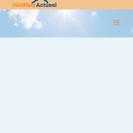
Flip-
Flop
Navigatie