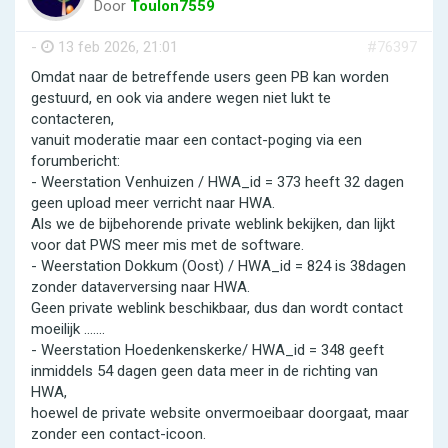
Door
Toulon7559
-
13 feb 2026, 21:01
#76397
Omdat naar de betreffende users geen PB kan worden
gestuurd, en ook via andere wegen niet lukt te
contacteren,
vanuit moderatie maar een contact-poging via een
forumbericht:
- Weerstation Venhuizen / HWA_id = 373 heeft 32 dagen
geen upload meer verricht naar HWA.
Als we de bijbehorende private weblink bekijken, dan lijkt
voor dat PWS meer mis met de software.
- Weerstation Dokkum (Oost) / HWA_id = 824 is 38dagen
zonder dataverversing naar HWA.
Geen private weblink beschikbaar, dus dan wordt contact
moeilijk .......
- Weerstation Hoedenkenskerke/ HWA_id = 348 geeft
inmiddels 54 dagen geen data meer in de richting van
HWA,
hoewel de private website onvermoeibaar doorgaat, maar
zonder een contact-icoon.