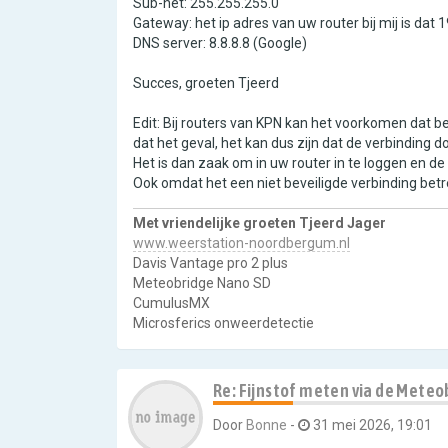
Sub-net: 255.255.255.0
Gateway: het ip adres van uw router bij mij is dat 1
DNS server: 8.8.8.8 (Google)
Succes, groeten Tjeerd
Edit: Bij routers van KPN kan het voorkomen dat 
dat het geval, het kan dus zijn dat de verbinding 
Het is dan zaak om in uw router in te loggen en de
Ook omdat het een niet beveiligde verbinding betr
Met vriendelijke groeten Tjeerd Jager
www.weerstation-noordbergum.nl
Davis Vantage pro 2 plus
Meteobridge Nano SD
CumulusMX
Microsferics onweerdetectie
Re: Fijnstof meten via de Meteo
Door
Bonne
-
31 mei 2026, 19:01