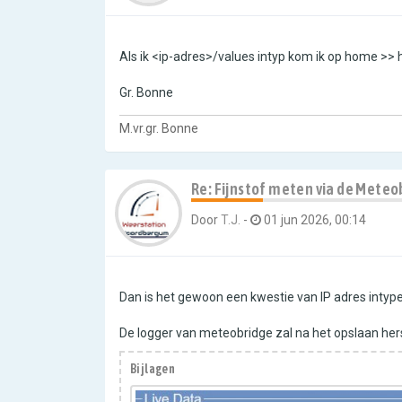
Als ik <ip-adres>/values intyp kom ik op home >> h
Gr. Bonne
M.vr.gr. Bonne
Re: Fijnstof meten via de Meteo
Door
T.J.
-
01 jun 2026, 00:14
Dan is het gewoon een kwestie van IP adres intyp
De logger van meteobridge zal na het opslaan herst
Bijlagen