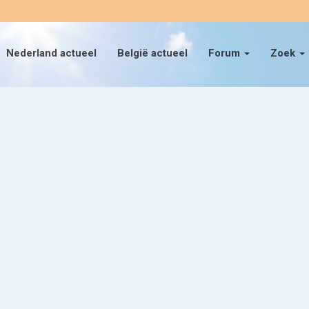
Nederland actueel
België actueel
Forum
Zoek