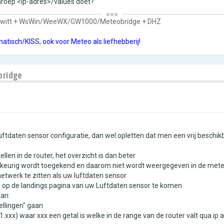
anroep <ip-adres>/values doet?
owitt + WsWin/WeeWX/GW1000/Meteobridge + DHZ
matisch/KISS, ook voor Meteo als liefhebberij!
bridge
luftdaten sensor configuratie, dan wel opletten dat men een vrij beschik
llen in de router, het overzicht is dan beter
illekeurig wordt toegekend en daarom niet wordt weergegeven in de met
etwerk te zitten als uw luftdaten sensor
t u op de landings pagina van uw Luftdaten sensor te komen
dan:
ellingen" gaan
.xxx) waar xxx een getal is welke in de range van de router valt qua ip