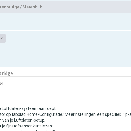
teobridge / Meteohub
ek
bridge
04
je Luftdaten-systeem aanroept,
sor op tabblad Home/Configuratie/'MeerInstellingen' een specifiek <ip-
 van je Luftdaten-setup,
 je fijnstofsensor kunt lezen: