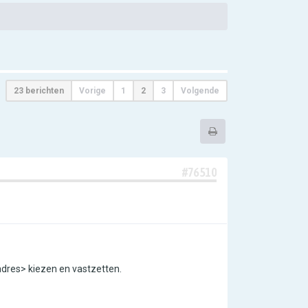
23 berichten
Vorige
1
2
3
Volgende
#76510
adres> kiezen en vastzetten.