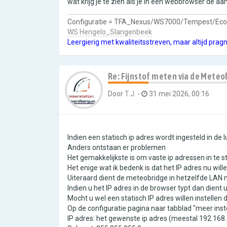
wat krijg je te zien als je in een webbrowser de a
Configuratie = TFA_Nexus/WS7000/Tempest/Ec
WS Hengelo_Slangenbeek
Leergierig met kwaliteitsstreven, maar altijd prag
Re: Fijnstof meten via de Meteo
Door
T.J.
-
31 mei 2026, 00:16
Indien een statisch ip adres wordt ingesteld in de 
Anders ontstaan er problemen
Het gemakkelijkste is om vaste ip adressen in te ste
Het enige wat ik bedenk is dat het IP adres nu w
Uiteraard dient de meteobridge in hetzelfde LAN n
Indien u het IP adres in de browser typt dan dien
Mocht u wel een statisch IP adres willen instellen 
Op de configuratie pagina naar tabblad "meer inst
IP adres: het gewenste ip adres (meestal 192.168.1