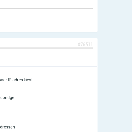
#76511
baar IP adres kiest
eobridge
 adressen