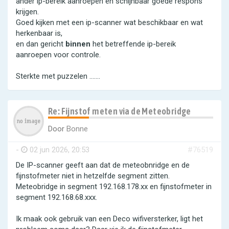
ander ip-bereik aanroepen en schijnbaar goede respons
krijgen.
Goed kijken met een ip-scanner wat beschikbaar en wat
herkenbaar is,
en dan gericht
binnen
het betreffende ip-bereik
aanroepen voor controle.
Sterkte met puzzelen .......
Re: Fijnstof meten via de Meteobridge
Door
Bonne
-
02 jun 2026, 20:53
#76519
De IP-scanner geeft aan dat de meteobnridge en de
fijnstofmeter niet in hetzelfde segment zitten.
Meteobridge in segment 192.168.178.xx en fijnstofmeter in
segment 192.168.68.xxx.
Ik maak ook gebruik van een Deco wifiversterker, ligt het