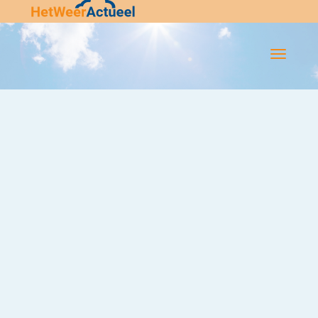
Flip-
Flop
Navigatie