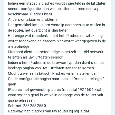
Indien een statisch ip adres wordt ingesteld in de luftdaten
sensor configuratie, dan wel opletten dat men een vrij
beschikbaar IP adres kiest
Anders ontstaan er problemen
Het gemakkelijkste is om vaste ip adressen in te stellen in
de router, het overzicht is dan beter
Het enige wat ik bedenk is dat het IP adres nu willekeurig
wordt toegekend en daarom niet wordt weergegeven in de
meteobridge
Uiteraard dient de meteobridge in hetzelfde LAN netwerk
te zitten als uw luftdaten sensor
Indien u het IP adres in de browser typt dan dient u op de
landings pagina van uw Luftdaten sensor te komen
Mocht u wel een statisch IP adres willen instellen dan:
Op de configuratie pagina naar tabblad "meer instellingen"
gaan
IP adres: het gewenste ip adres (meestal 192.168.1.xxx)
waar xxx een getal is welke in de range van de router valt
qua ip adressen
Sub-net: 255.255.255.0
Gateway: het ip adres van uw router bij mij is dat