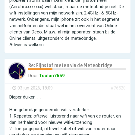
probleem soms daar? Daar xie ik de fijnstofmeter
(Airrohr.xxxxxxxx) wel staan, maar de meteobridge niet. De
wifi-instellingen van mijn netwerk zijn: 2.4GHz- & 5GHz-
netwerk. Ovberigens, mijn iphone zit ook in het segment
van airRohr en die staat wel in het overzicht van Online
clients van Deco. M.a.w.: al mijn apparaten staan bij de
Online clients, uitgezonderd de meteobridge.
Advies is welkom.
Re: Fijnstof meten via de Meteobridge
Door
Toulon7559
-
03 jun 2026, 18:09
#76520
Dieper duiken …..
Hoe gebruik je genoemde wifi-versterker:
1. Repeater, oftewel luisterend naar wifi van de router, en
dan herhalend voor nieuwe wifi-uitzending
2. Toegangspunt, oftewel kabel of wifi van router naar
versterker, en dan nieuwe wifi-uitzending