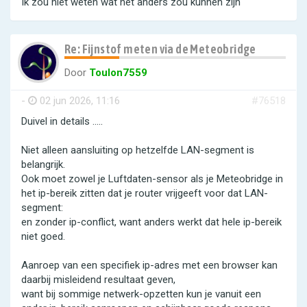
Ik zou niet weten wat het anders zou kunnen zijn
Re: Fijnstof meten via de Meteobridge
Door
Toulon7559
-
02 jun 2026, 11:16
#76518
Duivel in details .....
Niet alleen aansluiting op hetzelfde LAN-segment is
belangrijk.
Ook moet zowel je Luftdaten-sensor als je Meteobridge in
het ip-bereik zitten dat je router vrijgeeft voor dat LAN-
segment:
en zonder ip-conflict, want anders werkt dat hele ip-bereik
niet goed.
Aanroep van een specifiek ip-adres met een browser kan
daarbij misleidend resultaat geven,
want bij sommige netwerk-opzetten kun je vanuit een