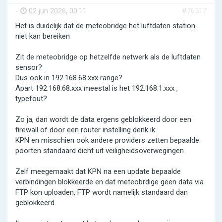
-
02 jun 2026, 00:11
#76517
Het is duidelijk dat de meteobridge het luftdaten station
niet kan bereiken
Zit de meteobridge op hetzelfde netwerk als de luftdaten
sensor?
Dus ook in 192.168.68.xxx range?
Apart 192.168.68.xxx meestal is het 192.168.1.xxx ,
typefout?
Zo ja, dan wordt de data ergens geblokkeerd door een
firewall of door een router instelling denk ik
KPN en misschien ook andere providers zetten bepaalde
poorten standaard dicht uit veiligheidsoverwegingen
Zelf meegemaakt dat KPN na een update bepaalde
verbindingen blokkeerde en dat meteobrdige geen data via
FTP kon uploaden, FTP wordt namelijk standaard dan
geblokkeerd