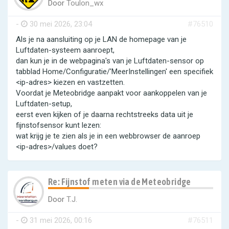
Door
Toulon_wx
-
30 mei 2026, 23:04
#76510
Als je na aansluiting op je LAN de homepage van je
Luftdaten-systeem aanroept,
dan kun je in de webpagina's van je Luftdaten-sensor op
tabblad Home/Configuratie/'MeerInstellingen' een specifiek
<ip-adres> kiezen en vastzetten.
Voordat je Meteobridge aanpakt voor aankoppelen van je
Luftdaten-setup,
eerst even kijken of je daarna rechtstreeks data uit je
fijnstofsensor kunt lezen:
wat krijg je te zien als je in een webbrowser de aanroep
<ip-adres>/values doet?
Re: Fijnstof meten via de Meteobridge
Door
T.J.
-
31 mei 2026, 00:16
#76511