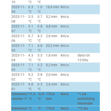
10
°C
°C
2023-11-
6.3
1.0
16,6 mm
km/u
09
°C
°C
2023-11-
5.5
3.7
5,2 mm
km/u
08
°C
°C
2023-11-
5.1
3.8
4,8 mm
km/u
07
°C
°C
2023-11-
6.7
4.2
2,6 mm
km/u
06
°C
°C
2023-11-
7.1
4.8
20,2 mm
km/u
05
°C
°C
2023-11-
4.3
3.3
1,6 mm
km/u
data tot
04
°C
°C
12:00u
2023-11-
7.1
3.2
0,2 mm
km/u
03
°C
°C
2023-11-
9.2
3.8
2,0 mm
km/u
02
°C
°C
2023-11-
9.8
6.3
2,6 mm
km/u
01
°C
°C
Extremen/
11.3
-6.8
179,6
km/u
*1 zie
totalen *1
°C
°C
mm
toelichting
hieronder
Extremen/
°C
°C
179,6
km/u
**2 zie