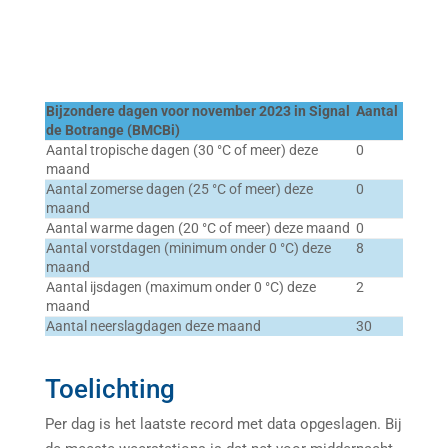
Bijzondere dagen voor november 2023 in Signal
Aantal
de Botrange (BMCBi)
Aantal tropische dagen (30 °C of meer) deze
0
maand
Aantal zomerse dagen (25 °C of meer) deze
0
maand
Aantal warme dagen (20 °C of meer) deze maand
0
Aantal vorstdagen (minimum onder 0 °C) deze
8
maand
Aantal ijsdagen (maximum onder 0 °C) deze
2
maand
Aantal neerslagdagen deze maand
30
Toelichting
Per dag is het laatste record met data opgeslagen. Bij