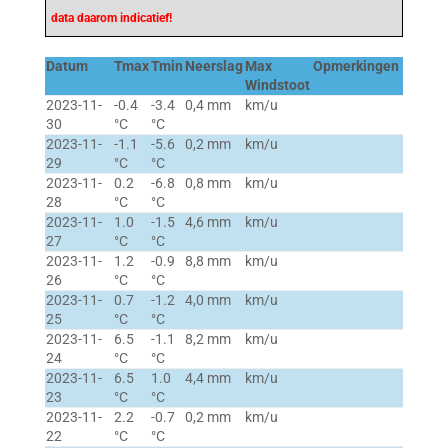
data daarom indicatief!
Datum
Tmax
Tmin
Neerslag
Max
Opmerkingen
Windstoot
2023-11-
-0.4
-3.4
0,4 mm
km/u
30
°C
°C
2023-11-
-1.1
-5.6
0,2 mm
km/u
29
°C
°C
2023-11-
0.2
-6.8
0,8 mm
km/u
28
°C
°C
2023-11-
1.0
-1.5
4,6 mm
km/u
27
°C
°C
2023-11-
1.2
-0.9
8,8 mm
km/u
26
°C
°C
2023-11-
0.7
-1.2
4,0 mm
km/u
25
°C
°C
2023-11-
6.5
-1.1
8,2 mm
km/u
24
°C
°C
2023-11-
6.5
1.0
4,4 mm
km/u
23
°C
°C
2023-11-
2.2
-0.7
0,2 mm
km/u
22
°C
°C