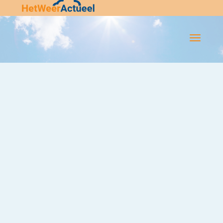
Flip-
Flop
Navigatie