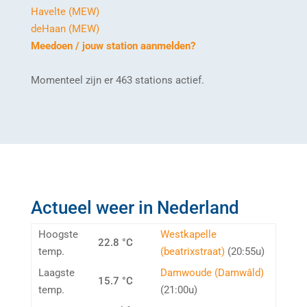
Havelte (MEW)
deHaan (MEW)
Meedoen / jouw station aanmelden?
Momenteel zijn er 463 stations actief.
Actueel weer in Nederland
Hoogste
Westkapelle
22.8 °C
temp.
(beatrixstraat)
(20:55u)
Laagste
Damwoude (Damwâld)
15.7 °C
temp.
(21:00u)