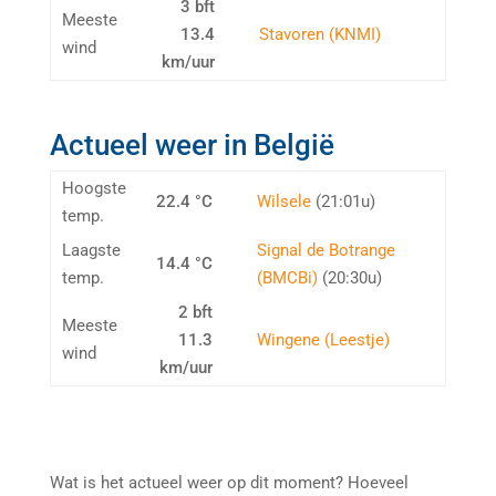
3 bft
Meeste
13.4
Stavoren (KNMI)
wind
km/uur
Actueel weer in België
Hoogste
22.4 °C
Wilsele
(21:01u)
temp.
Laagste
Signal de Botrange
14.4 °C
temp.
(BMCBi)
(20:30u)
2 bft
Meeste
11.3
Wingene (Leestje)
wind
km/uur
Wat is het actueel weer op dit moment? Hoeveel