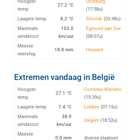
Hoogste
Oostburg
27.2 °C
temp.
(17:58u)
Laagste temp.
8.2 °C
Silvolde
(03:48u)
Maximale
103.0
Egmond aan Zee
windstoot
km/uur
(08:07u)
Meeste
18.8 mm
Hauwert
neerslag
Extremen vandaag in België
Hoogste
Comines-Warneto
27.1 °C
temp.
(15:39u)
Laagste temp.
7.4 °C
Lobbes
(07:15u)
Maximale
38.9
Izegem
(18:52u)
windstoot
km/uur
Meeste
0.0 mm
diverse plaatsen