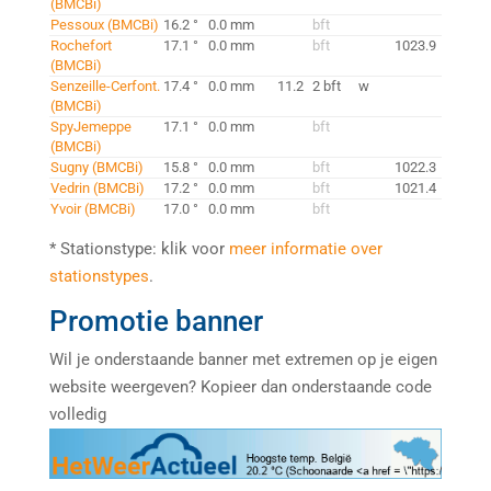
(BMCBi)
Pessoux (BMCBi)
16.2 °
0.0 mm
bft
Rochefort
17.1 °
0.0 mm
bft
1023.9
(BMCBi)
Senzeille-Cerfont.
17.4 °
0.0 mm
11.2
2 bft
w
(BMCBi)
SpyJemeppe
17.1 °
0.0 mm
bft
(BMCBi)
Sugny (BMCBi)
15.8 °
0.0 mm
bft
1022.3
Vedrin (BMCBi)
17.2 °
0.0 mm
bft
1021.4
Yvoir (BMCBi)
17.0 °
0.0 mm
bft
* Stationstype: klik voor
meer informatie over
stationstypes
.
Promotie banner
Wil je onderstaande banner met extremen op je eigen
website weergeven? Kopieer dan onderstaande code
volledig