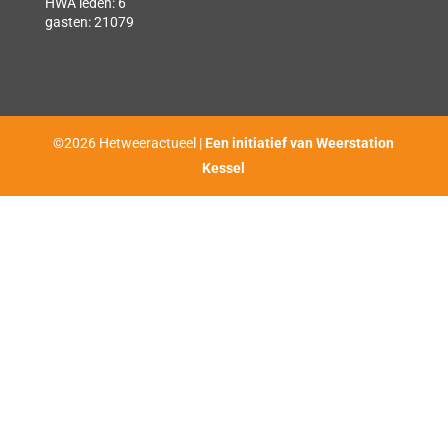
HWA leden: 6
gasten: 21079
©2026 Hetweeractueel |
Een initiatief van Weerstation
Kessel