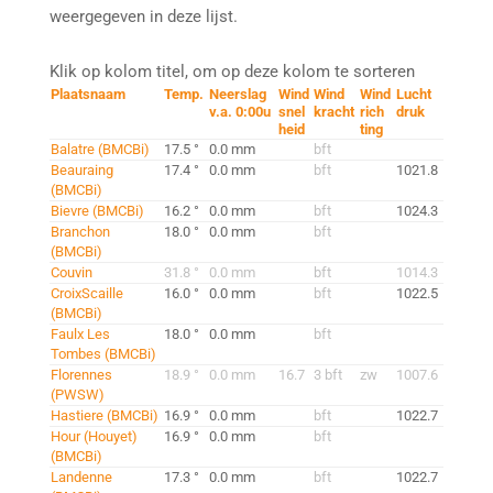
weergegeven in deze lijst.
Klik op kolom titel, om op deze kolom te sorteren
Plaatsnaam
Temp.
Neerslag
Wind
Wind
Wind
Lucht
v.a. 0:00u
snel
kracht
rich
druk
heid
ting
Balatre (BMCBi)
17.5 °
0.0 mm
bft
Beauraing
17.4 °
0.0 mm
bft
1021.8
(BMCBi)
Bievre (BMCBi)
16.2 °
0.0 mm
bft
1024.3
Branchon
18.0 °
0.0 mm
bft
(BMCBi)
Couvin
31.8 °
0.0 mm
bft
1014.3
CroixScaille
16.0 °
0.0 mm
bft
1022.5
(BMCBi)
Faulx Les
18.0 °
0.0 mm
bft
Tombes (BMCBi)
Florennes
18.9 °
0.0 mm
16.7
3 bft
zw
1007.6
(PWSW)
Hastiere (BMCBi)
16.9 °
0.0 mm
bft
1022.7
Hour (Houyet)
16.9 °
0.0 mm
bft
(BMCBi)
Landenne
17.3 °
0.0 mm
bft
1022.7