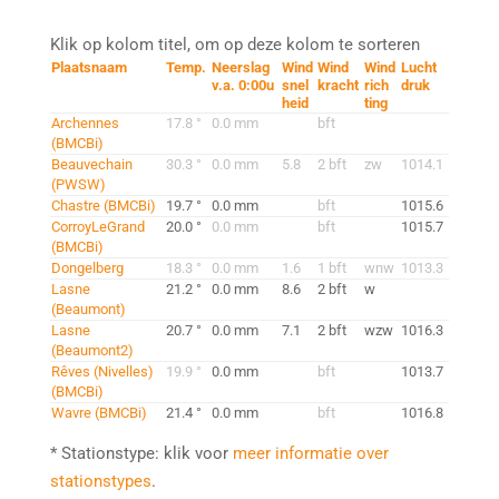
Klik op kolom titel, om op deze kolom te sorteren
Plaatsnaam
Temp.
Neerslag
Wind
Wind
Wind
Lucht
v.a. 0:00u
snel
kracht
rich
druk
heid
ting
Archennes
17.8 °
0.0 mm
bft
(BMCBi)
Beauvechain
30.3 °
0.0 mm
5.8
2 bft
zw
1014.1
(PWSW)
Chastre (BMCBi)
19.7 °
0.0 mm
bft
1015.6
CorroyLeGrand
20.0 °
0.0 mm
bft
1015.7
(BMCBi)
Dongelberg
18.3 °
0.0 mm
1.6
1 bft
wnw
1013.3
Lasne
21.2 °
0.0 mm
8.6
2 bft
w
(Beaumont)
Lasne
20.7 °
0.0 mm
7.1
2 bft
wzw
1016.3
(Beaumont2)
Rêves (Nivelles)
19.9 °
0.0 mm
bft
1013.7
(BMCBi)
Wavre (BMCBi)
21.4 °
0.0 mm
bft
1016.8
* Stationstype: klik voor
meer informatie over
stationstypes
.