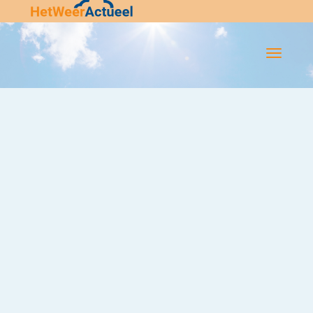
Flip-
Flop
Navigatie