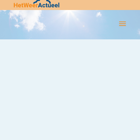
Flip-
Flop
Navigatie