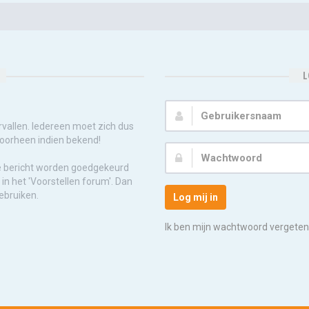
L
Gebruikersnaam:
rvallen. Iedereen moet zich dus
voorheen indien bekend!
Wachtwoord:
e bericht worden goedgekeurd
in het 'Voorstellen forum'. Dan
ebruiken.
Log mij in
Ik ben mijn wachtwoord vergeten