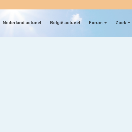
Nederland actueel
België actueel
Forum
Zoek