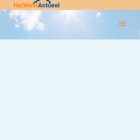
Flip-
Flop
Navigatie