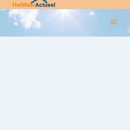
Flip-
Flop
Navigatie