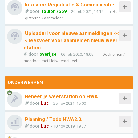
Info voor Registratie & Communicatie
door
Toulon7559
- 20 feb 2021, 14:14
- in:
Re
gistreren / aanmelden
Uploadurl voor nieuwe aanmeldingen <<
< leesvoer voor aanmelden nieuw weer
station
door
overijse
- 06 feb 2020, 18:05
- in:
Deelnemen /
meedoen met Hetweeractueel
ONDERWERPEN
Beheer je weerstation op HWA
door
Luc
- 25 nov 2021, 15:00
Planning / Todo HWA2.0.
door
Luc
- 10 nov 2019, 19:37