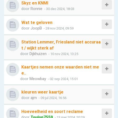
Skyz en KNMI
door
Ronnie
- 30 dec 2024, 18:03
Wat te geloven
door
JoopB
- 28 nov 2024, 09:59
Station Lemmer, Friesland niet accuraa
t / wijkt sterk af
door
Dijkhuizen
- 10 nov 2024, 13:25
Kaartjes nemen onze waarden niet me
e..
door
Meowbay
- 02 sep 2024, 15:01
kleuren weer kaartje
door
ajm
- 09 jul 2024, 16:56
Hoeveelheid en soort reclame
door
Toulon7559
- 13 mei 2024, 20:29