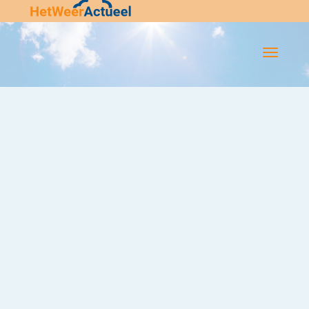
Flip-
Flop
Navigatie