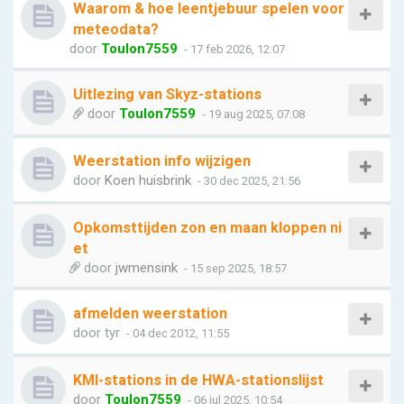
Waarom & hoe leentjebuur spelen voor
meteodata?
door
Toulon7559
- 17 feb 2026, 12:07
Uitlezing van Skyz-stations
door
Toulon7559
- 19 aug 2025, 07:08
Weerstation info wijzigen
door
Koen huisbrink
- 30 dec 2025, 21:56
Opkomsttijden zon en maan kloppen ni
et
door
jwmensink
- 15 sep 2025, 18:57
afmelden weerstation
door
tyr
- 04 dec 2012, 11:55
KMI-stations in de HWA-stationslijst
door
Toulon7559
- 06 jul 2025, 10:54