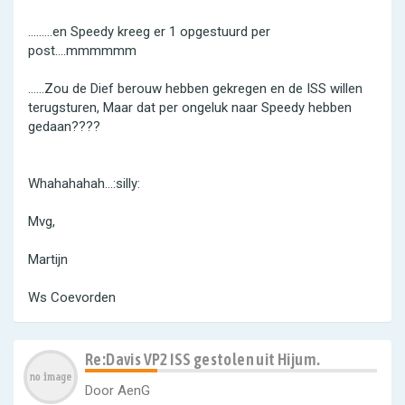
.........en Speedy kreeg er 1 opgestuurd per
post....mmmmmm
......Zou de Dief berouw hebben gekregen en de ISS willen
terugsturen, Maar dat per ongeluk naar Speedy hebben
gedaan????
Whahahahah...:silly:
Mvg,
Martijn
Ws Coevorden
Re:Davis VP2 ISS gestolen uit Hijum.
Door
AenG