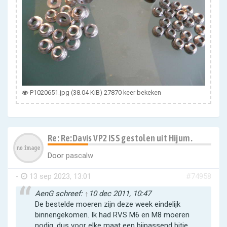
P1020651.jpg (38.04 KiB) 27870 keer bekeken
Re: Re:Davis VP2 ISS gestolen uit Hijum.
Door
pascalw
-
13 sep 2023, 13:01
#74958
AenG schreef:
↑
10 dec 2011, 10:47
De bestelde moeren zijn deze week eindelijk
binnengekomen. Ik had RVS M6 en M8 moeren
nodig, dus voor elke maat een bijpassend bitje.