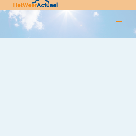
Flip-
Flop
Navigatie