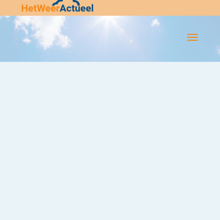
Flip-
Flop
Navigatie