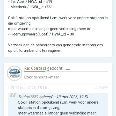
- Ter Apel / HWA_id = 519
- Meerkerk / HWA_id =661
Ook 1 station opduikend i.v.m. werk voor andere stations in
die omgeving,
maar waarmee al langer geen verbinding meer is:
- Heerhugowaard(Oost) / HWA_id = 30
Verzoek aan de beheerders van genoemde stations om
op dit forumbericht te reageren.
Re: Contact gezocht ......
Door
dehoutalkmaar
-
14 mei 2026, 15:15
#76499
Toulon7559
schreef:
↑
13 mei 2026, 19:51
Ook 1 station opduikend i.v.m. werk voor andere
stations in die omgeving,
maar waarmee al langer geen verbinding meer