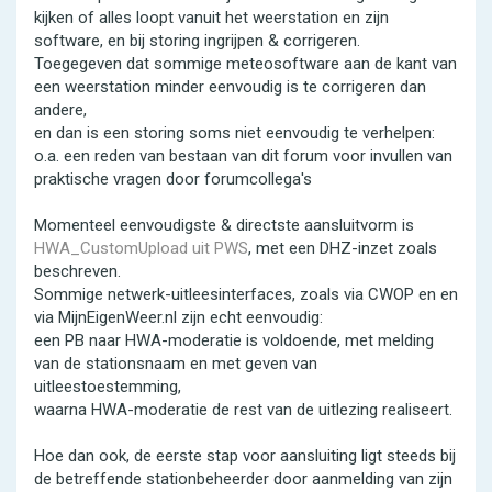
kijken of alles loopt vanuit het weerstation en zijn
software, en bij storing ingrijpen & corrigeren.
Toegegeven dat sommige meteosoftware aan de kant van
een weerstation minder eenvoudig is te corrigeren dan
andere,
en dan is een storing soms niet eenvoudig te verhelpen:
o.a. een reden van bestaan van dit forum voor invullen van
praktische vragen door forumcollega's
Momenteel eenvoudigste & directste aansluitvorm is
HWA_CustomUpload uit PWS
, met een DHZ-inzet zoals
beschreven.
Sommige netwerk-uitleesinterfaces, zoals via CWOP en en
via MijnEigenWeer.nl zijn echt eenvoudig:
een PB naar HWA-moderatie is voldoende, met melding
van de stationsnaam en met geven van
uitleestoestemming,
waarna HWA-moderatie de rest van de uitlezing realiseert.
Hoe dan ook, de eerste stap voor aansluiting ligt steeds bij
de betreffende stationbeheerder door aanmelding van zijn