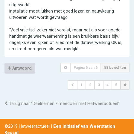
uitgewerkt:
installatie moet lukken met goed lezen en nauwkeurig
uitvoeren wat wordt gevraagd.
'Veel vrije tijd' zeker niet vereist, maar net als voor goede
handmatige weerwaarneming is een bruikbare basis bijv.
dagelijks even kijken of alles met de dataverwerking OK is,
en direct corrigeren als wat mis lijkt.
Pagina
6
van
6
58 berichten
Antwoord
1
2
3
4
5
6
Terug naar “Deelnemen / meedoen met Hetweeractueel”
©2019 Hetweeractueel |
Een initiatief van Weerstation
Kessel