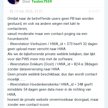
Door
Toulon7559
-
13 feb 2026, 21:01
#76397
Omdat naar de betreffende users geen PB kan worden
gestuurd, en ook via andere wegen niet lukt te
contacteren,
vanuit moderatie maar een contact-poging via een
forumbericht:
- Weerstation Venhuizen / HWA_id = 373 heeft 32 dagen
geen upload meer verricht naar HWA.
Als we de bijbehorende private weblink bekijken, dan lijkt
voor dat PWS meer mis met de software.
- Weerstation Dokkum (Oost) / HWA_id = 824 is 38dagen
zonder dataverversing naar HWA.
Geen private weblink beschikbaar, dus dan wordt contact
moeilijk .......
- Weerstation Hoedenkenskerke/ HWA_id = 348 geeft
inmiddels 54 dagen geen data meer in de richting van
HWA,
hoewel de private website onvermoeibaar doorgaat, maar
zonder een contact-icoon.