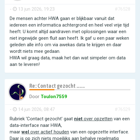
-
13 jun 2026, 19:23
#76528
De mensen achter HWA gaan er blijkbaar vanuit dat
iedereen een informatica achtergrond en heel veel vrije tijd
heeft. U komt altijd aandraven met oplossingen waar een
niet ingewijde geen fluit aan heeft. Ik gaf u een paar weken
geleden alle info om via awekas data te krijgen en daar
wordt niets mee gedaan.
HWA wil graag data, maak het dan wat simpeler om data
aan te leveren!
Re: Contact gezocht ......
Door
Toulon7559
-
14 jun 2026, 08:47
#76529
Rubriek 'Contact gezocht' gaat
niet
over opzetten
van een
data-interface naar HWA,
maar
wel
over actief houden
van een opgezette interface.
Daar is op zich niets moeilijks aan behalve regelmatig