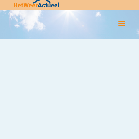
Flip-
Flop
Navigatie