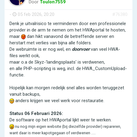
Door
Toulon7559
-
05 feb 2026, 20:20
#76380
Denk je uitvalrisico te verminderen door een professionele
provider in de arm te nemen om het HWAportal te hosten,
maar
dan hikt vanavond de betreffende server en
herstart met verlies van bijna alle folders.
De webruimte is er nog wel, en
doorvoer
van veel HWA-
files werkt ook,
maar o.a de Skyz-'landingsplaats' is verdwenen,
en alle PHP-scripting is weg, incl. de HWA_CustomUpload-
functie.
Hopelijk kan morgen redelijk snel alles worden teruggezet
vanuit backups,
anders krijgen we veel werk voor restauratie.
Status 06 Februari 2026:
De software op het HWAportal lijkt weer te werken.
nu nog mijn eigen website (bij diezelfde provider) repareren,
want daar is meer kapotgegaan of verdwenen .....