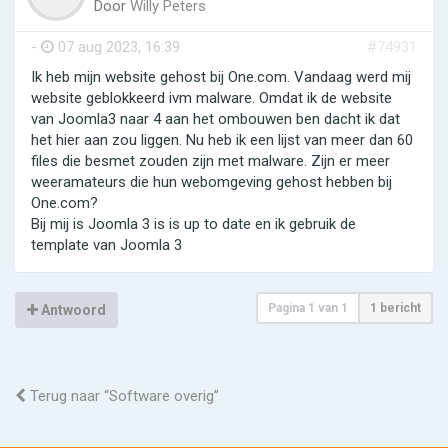
Door
Willy Peters
-
07 aug 2023, 16:39
#74931
Ik heb mijn website gehost bij One.com. Vandaag werd mij
website geblokkeerd ivm malware. Omdat ik de website
van Joomla3 naar 4 aan het ombouwen ben dacht ik dat
het hier aan zou liggen. Nu heb ik een lijst van meer dan 60
files die besmet zouden zijn met malware. Zijn er meer
weeramateurs die hun webomgeving gehost hebben bij
One.com?
Bij mij is Joomla 3 is is up to date en ik gebruik de
template van Joomla 3
Pagina
1
van
1
1 bericht
Antwoord
Terug naar “Software overig”