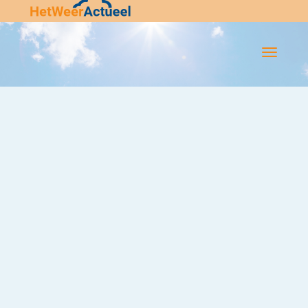
Flip-
Flop
Navigatie