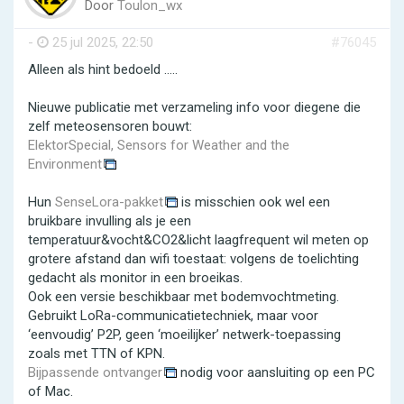
Door
Toulon_wx
-
25 jul 2025, 22:50
#76045
Alleen als hint bedoeld .....
Nieuwe publicatie met verzameling info voor diegene die
zelf meteosensoren bouwt:
ElektorSpecial, Sensors for Weather and the
Environment
Hun
SenseLora-pakket
is misschien ook wel een
bruikbare invulling als je een
temperatuur&vocht&CO2&licht laagfrequent wil meten op
grotere afstand dan wifi toestaat: volgens de toelichting
gedacht als monitor in een broeikas.
Ook een versie beschikbaar met bodemvochtmeting.
Gebruikt LoRa-communicatietechniek, maar voor
‘eenvoudig’ P2P, geen ‘moeilijker’ netwerk-toepassing
zoals met TTN of KPN.
Bijpassende ontvanger
nodig voor aansluiting op een PC
of Mac.