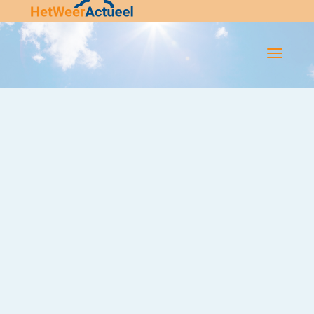
Flip-
Flop
Navigatie