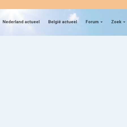
Nederland actueel
België actueel
Forum
Zoek