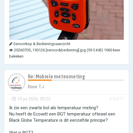
Sensorkop & Bedieningsaanzicht
20260705_150126 [sensor&bediening].jpg (59.5 KiB) 1060 keer
bekeken
Re: Mobiele meteometing
Door
T.J.
-
10 jul 2026, 00:22
#76577
Ik zie een zwarte bol als temperatuur meting?
Nu heeft de Ecowitt een BGT temperatuur oftewel een
Black Globe Temperature is dit eenzelfde principe?
Wat is BGT?