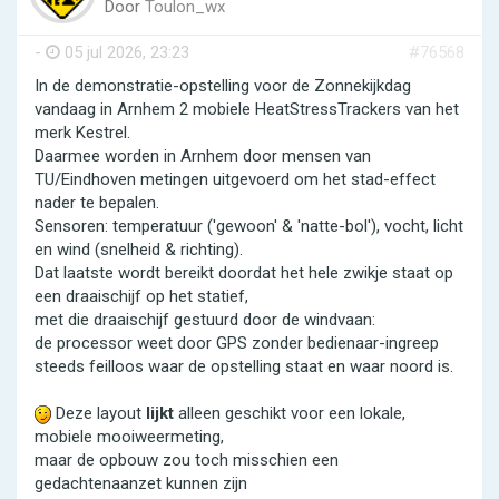
Door
Toulon_wx
-
05 jul 2026, 23:23
#76568
In de demonstratie-opstelling voor de Zonnekijkdag
vandaag in Arnhem 2 mobiele HeatStressTrackers van het
merk Kestrel.
Daarmee worden in Arnhem door mensen van
TU/Eindhoven metingen uitgevoerd om het stad-effect
nader te bepalen.
Sensoren: temperatuur ('gewoon' & 'natte-bol'), vocht, licht
en wind (snelheid & richting).
Dat laatste wordt bereikt doordat het hele zwikje staat op
een draaischijf op het statief,
met die draaischijf gestuurd door de windvaan:
de processor weet door GPS zonder bedienaar-ingreep
steeds feilloos waar de opstelling staat en waar noord is.
Deze layout
lijkt
alleen geschikt voor een lokale,
mobiele mooiweermeting,
maar de opbouw zou toch misschien een
gedachtenaanzet kunnen zijn