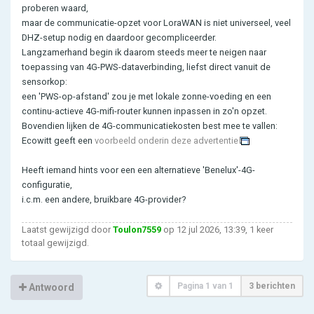
proberen waard,
maar de communicatie-opzet voor LoraWAN is niet universeel, veel
DHZ-setup nodig en daardoor gecompliceerder.
Langzamerhand begin ik daarom steeds meer te neigen naar
toepassing van 4G-PWS-dataverbinding, liefst direct vanuit de
sensorkop:
een 'PWS-op-afstand' zou je met lokale zonne-voeding en een
continu-actieve 4G-mifi-router kunnen inpassen in zo'n opzet.
Bovendien lijken de 4G-communicatiekosten best mee te vallen:
Ecowitt geeft een
voorbeeld onderin deze advertentie
Heeft iemand hints voor een een alternatieve 'Benelux'-4G-
configuratie,
i.c.m. een andere, bruikbare 4G-provider?
Laatst gewijzigd door
Toulon7559
op 12 jul 2026, 13:39, 1 keer
totaal gewijzigd.
Pagina
1
van
1
3 berichten
Antwoord