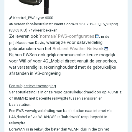
Kesttrel_PWS type 6000
screenshot-kestrelinstruments.com-2026.07.12-13_35_28.png
(88.63 KiB) 749 keer bekeken
Ze leveren ook
'normale' PWS-configuraties
,
in de
, waarbij ze voor dataverdeling
prijsklasse van Davis
gebruikmaken van het
Ambient Weather Network
Bij hun PWSen ook gelijk communicatie-keuze mogelijk
voor Wifi of voor 4G_Mobiel direct vanuit de sensorkop,
wat verstandig is, rekeninghoudend met de gebruikelijke
afstanden in VS-omgeving.
Een subjectieve toevoeging
Sensoruitlezing is in onze regio gebruikelijk draadloos op 433MHz
of 868MHz met beperkte reikwijdte tussen sensoren en
basisstation.
Een PWS-vervolgverbinding van basisstation naar internet via
LAN/kabel of via WLAN/Wifi is 'kabelwerk' resp. beperkt in
reikwijdte.
LoraWAN is in reikwijdte beter dan WLAN, dus in die zin het