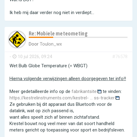
Ik heb mij daar verder nog niet in verdiept...
Re: Mobiele meteometing
Door
Toulon_wx
-
10 jul 2026, 09:24
#76578
Wet Bulb Globe Temperature (= WBGT)
Hierna volgende verwijzingen alleen doorgegeven ter info!!
Meer gedetailleerde info op de
fabrikantsite
te vinden:
https://kestrelinstruments.com/kestrel- ... ss-tracker
Ze gebruiken bij dit apparaat dus Bluetooth voor de
datalink, wat op zich passend is,
want alles speelt zich af binnen zichtafstand.
Krestel bouwt nog veel meer van dat soort handheld
meters gericht op toepassing voor sport en bedrijfsleven.