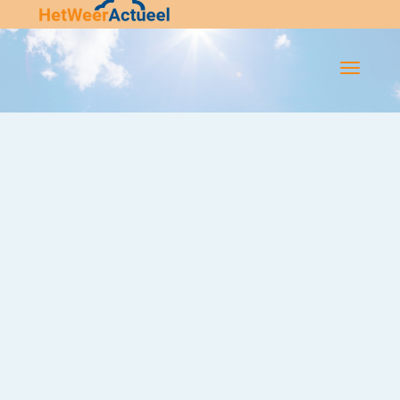
Flip-
Flop
Navigatie