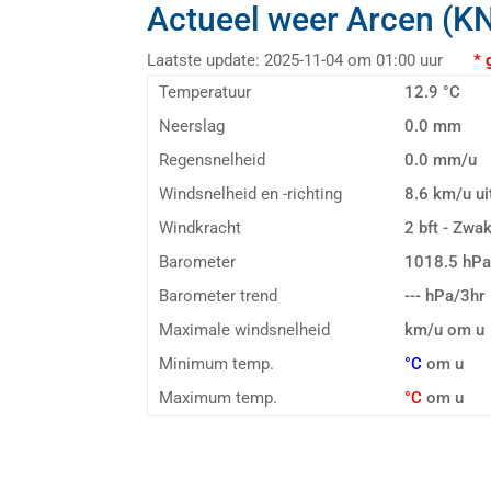
Actueel weer Arcen (K
Laatste update: 2025-11-04 om 01:00 uur
* geg
Temperatuur
12.9 °C
Neerslag
0.0 mm
Regensnelheid
0.0 mm/u
Windsnelheid en -richting
8.6 km/u u
Windkracht
2 bft - Zwa
Barometer
1018.5 hP
Barometer trend
--- hPa/3hr
Maximale windsnelheid
km/u om u
Minimum temp.
°C
om u
Maximum temp.
°C
om u