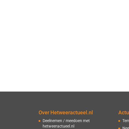
Over Hetweeractueel.nl
Actu
Deelnemen / meedoen met
Tem
hetweeractueel.nl
Nee