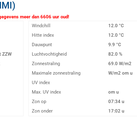
NMI)
evens meer dan 6606 uur oud!
Windchill
12.0 °C
Hitte index
12.0 °C
Dauwpunt
9.9 °C
it ZZW
Luchtvochtigheid
82.0 %
k
Zonnestraling
69.0 W/m2
a
Maximale zonnestraling
W/m2 om u
UV index
Max. UV index
om u
Zon op
07:34 u
Zon onder
17:02 u