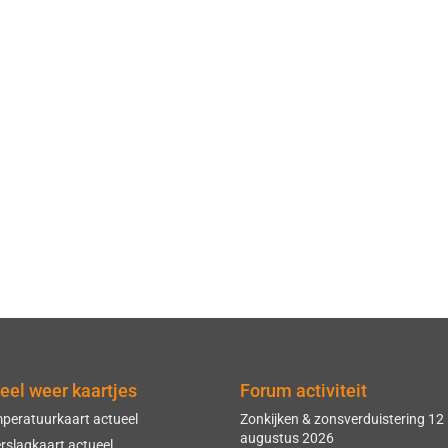
eel weer kaartjes
Forum activiteit
peratuurkaart actueel
Zonkijken & zonsverduistering 12
augustus 2026
rslagkaart actueel