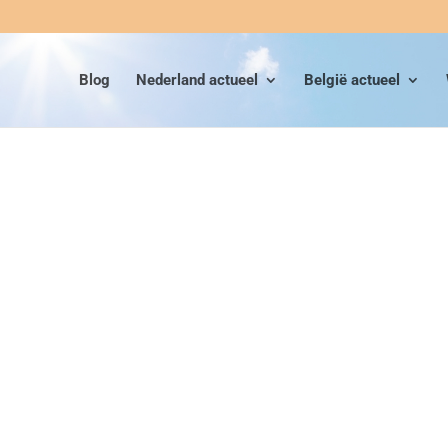
Blog
Nederland actueel
België actueel