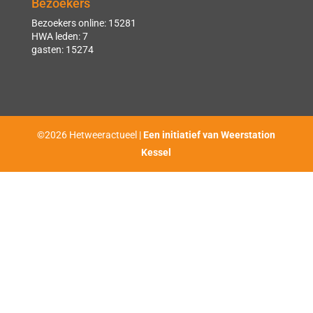
Bezoekers
Bezoekers online: 15281
HWA leden: 7
gasten: 15274
©2026 Hetweeractueel |
Een initiatief van Weerstation
Kessel