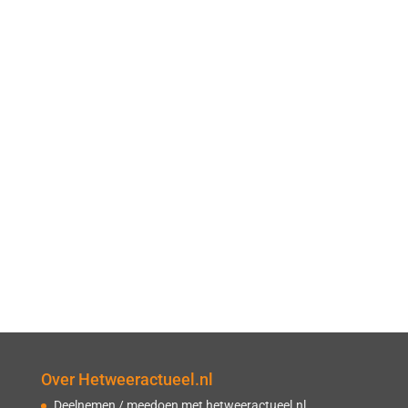
Over Hetweeractueel.nl
Deelnemen / meedoen met hetweeractueel.nl