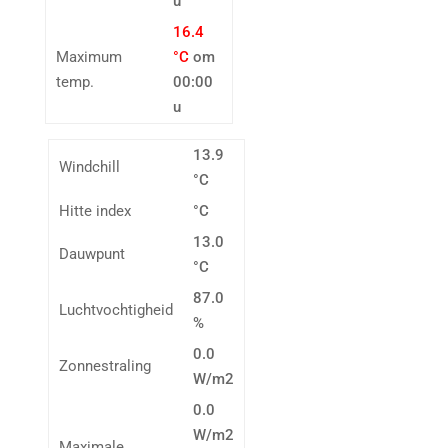
u
16.4
Maximum
°C
om
temp.
00:00
u
13.9
Windchill
°C
Hitte index
°C
13.0
Dauwpunt
°C
87.0
Luchtvochtigheid
%
0.0
Zonnestraling
W/m2
0.0
W/m2
Maximale