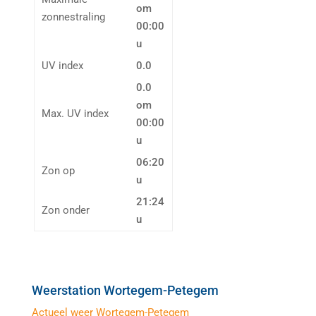
om
zonnestraling
00:00
u
UV index
0.0
0.0
om
Max. UV index
00:00
u
06:20
Zon op
u
21:24
Zon onder
u
Weerstation Wortegem-Petegem
Actueel weer Wortegem-Petegem