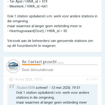
- Ter Apel / HWA_id = 519
- Meerkerk / HWA_id =661
Ook 1 station opduikend i.v.m. werk voor andere stations in
die omgeving,
maar waarmee al langer geen verbinding meer is:
- Heerhugowaard(Oost) / HWA_id = 30
Verzoek aan de beheerders van genoemde stations om
op dit forumbericht te reageren.
Re: Contact gezocht ......
Door
dehoutalkmaar
-
14 mei 2026, 15:15
#76499
Toulon7559
schreef:
↑
13 mei 2026, 19:51
Ook 1 station opduikend i.v.m. werk voor andere
stations in die omgeving,
maar waarmee al langer geen verbinding meer