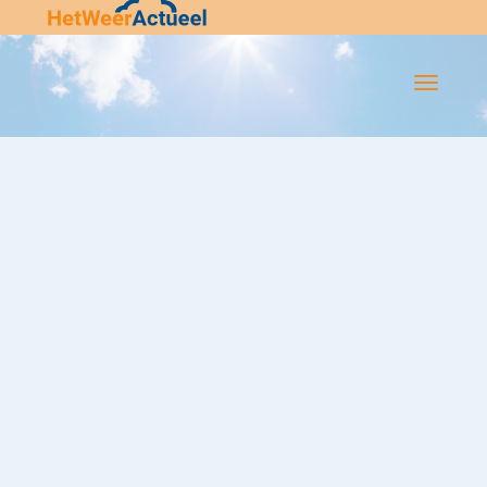
Flip-
Flop
Navigatie