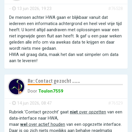
-
13 jun 2026, 19:23
#76528
De mensen achter HWA gaan er blijkbaar vanuit dat
iedereen een informatica achtergrond en heel veel vrije tijd
heeft. U komt altijd aandraven met oplossingen waar een
niet ingewijde geen fluit aan heeft. Ik gaf u een paar weken
geleden alle info om via awekas data te krijgen en daar
wordt niets mee gedaan.
HWA wil graag data, maak het dan wat simpeler om data
aan te leveren!
Re: Contact gezocht ......
Door
Toulon7559
-
14 jun 2026, 08:47
#76529
Rubriek 'Contact gezocht' gaat
niet
over opzetten
van een
data-interface naar HWA,
maar
wel
over actief houden
van een opgezette interface.
Daar is op zich niets moeilijks aan behalve regelmatig