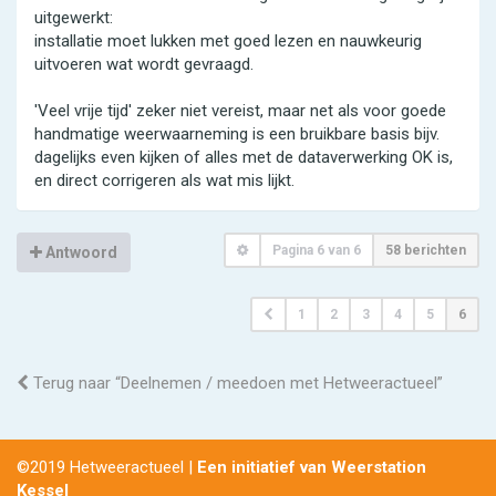
uitgewerkt:
installatie moet lukken met goed lezen en nauwkeurig
uitvoeren wat wordt gevraagd.
'Veel vrije tijd' zeker niet vereist, maar net als voor goede
handmatige weerwaarneming is een bruikbare basis bijv.
dagelijks even kijken of alles met de dataverwerking OK is,
en direct corrigeren als wat mis lijkt.
Pagina
6
van
6
58 berichten
Antwoord
1
2
3
4
5
6
Terug naar “Deelnemen / meedoen met Hetweeractueel”
©2019 Hetweeractueel |
Een initiatief van Weerstation
Kessel