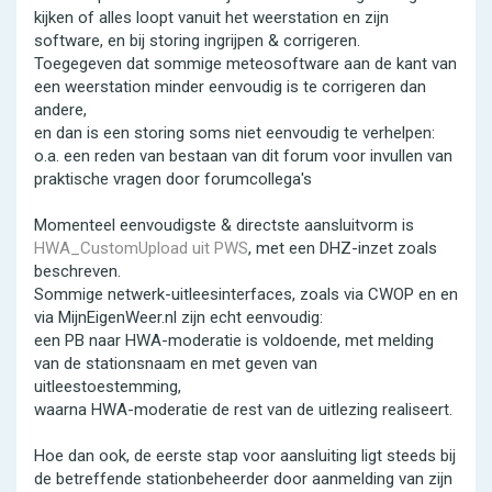
kijken of alles loopt vanuit het weerstation en zijn
software, en bij storing ingrijpen & corrigeren.
Toegegeven dat sommige meteosoftware aan de kant van
een weerstation minder eenvoudig is te corrigeren dan
andere,
en dan is een storing soms niet eenvoudig te verhelpen:
o.a. een reden van bestaan van dit forum voor invullen van
praktische vragen door forumcollega's
Momenteel eenvoudigste & directste aansluitvorm is
HWA_CustomUpload uit PWS
, met een DHZ-inzet zoals
beschreven.
Sommige netwerk-uitleesinterfaces, zoals via CWOP en en
via MijnEigenWeer.nl zijn echt eenvoudig:
een PB naar HWA-moderatie is voldoende, met melding
van de stationsnaam en met geven van
uitleestoestemming,
waarna HWA-moderatie de rest van de uitlezing realiseert.
Hoe dan ook, de eerste stap voor aansluiting ligt steeds bij
de betreffende stationbeheerder door aanmelding van zijn