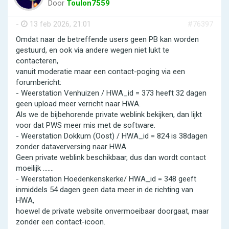
Door
Toulon7559
-
13 feb 2026, 21:01
#76397
Omdat naar de betreffende users geen PB kan worden
gestuurd, en ook via andere wegen niet lukt te
contacteren,
vanuit moderatie maar een contact-poging via een
forumbericht:
- Weerstation Venhuizen / HWA_id = 373 heeft 32 dagen
geen upload meer verricht naar HWA.
Als we de bijbehorende private weblink bekijken, dan lijkt
voor dat PWS meer mis met de software.
- Weerstation Dokkum (Oost) / HWA_id = 824 is 38dagen
zonder dataverversing naar HWA.
Geen private weblink beschikbaar, dus dan wordt contact
moeilijk .......
- Weerstation Hoedenkenskerke/ HWA_id = 348 geeft
inmiddels 54 dagen geen data meer in de richting van
HWA,
hoewel de private website onvermoeibaar doorgaat, maar
zonder een contact-icoon.