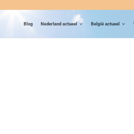
Blog
Nederland actueel
België actueel