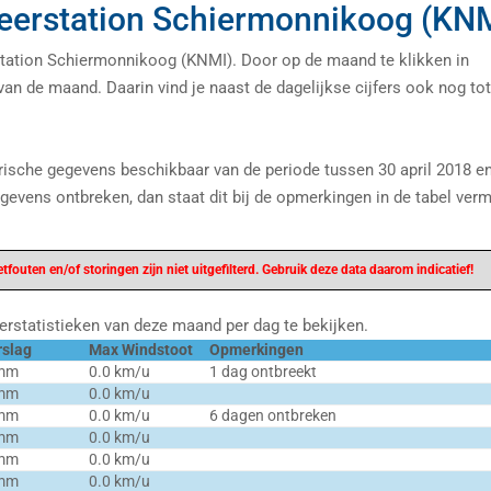
weerstation Schiermonnikoog (KN
station Schiermonnikoog (KNMI). Door op de maand te klikken in
 van de maand. Daarin vind je naast de dagelijkse cijfers ook nog to
orische gegevens beschikbaar van de periode tussen 30 april 2018 e
evens ontbreken, dan staat dit bij de opmerkingen in de tabel verm
fouten en/of storingen zijn niet uitgefilterd. Gebruik deze data daarom indicatief!
rstatistieken van deze maand per dag te bekijken.
rslag
Max Windstoot
Opmerkingen
 mm
0.0 km/u
1 dag ontbreekt
 mm
0.0 km/u
 mm
0.0 km/u
6 dagen ontbreken
 mm
0.0 km/u
 mm
0.0 km/u
 mm
0.0 km/u