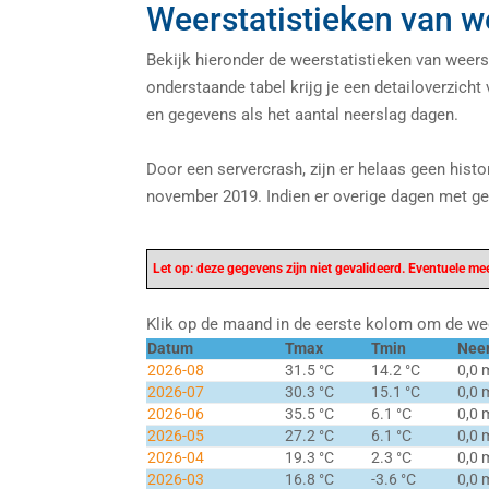
Weerstatistieken van 
Bekijk hieronder de weerstatistieken van weer
onderstaande tabel krijg je een detailoverzicht
en gegevens als het aantal neerslag dagen.
Door een servercrash, zijn er helaas geen hist
november 2019. Indien er overige dagen met geg
Let op: deze gegevens zijn niet gevalideerd. Eventuele meet
Klik op de maand in de eerste kolom om de wee
Datum
Tmax
Tmin
Nee
2026-08
31.5 °C
14.2 °C
0,0
2026-07
30.3 °C
15.1 °C
0,0
2026-06
35.5 °C
6.1 °C
0,0
2026-05
27.2 °C
6.1 °C
0,0
2026-04
19.3 °C
2.3 °C
0,0
2026-03
16.8 °C
-3.6 °C
0,0