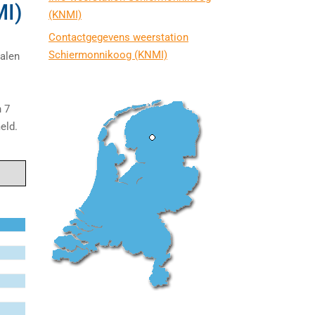
MI)
(KNMI)
Contactgegevens weerstation
Schiermonnikoog (KNMI)
talen
n 7
eld.