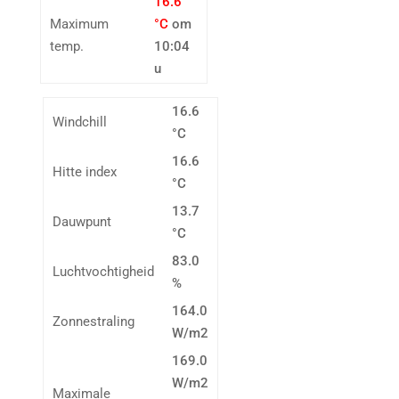
16.6
Maximum
°C
om
temp.
10:04
u
16.6
Windchill
°C
16.6
Hitte index
°C
13.7
Dauwpunt
°C
83.0
Luchtvochtigheid
%
164.0
Zonnestraling
W/m2
169.0
W/m2
Maximale