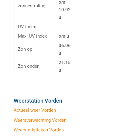
om
zonnestraling
10:02
u
UV index
Max. UV index
om u
06:06
Zon op
u
21:15
Zon onder
u
Weerstation Vorden
Actueel weer Vorden
Weersverwachting Vorden
Weerstatistieken Vorden