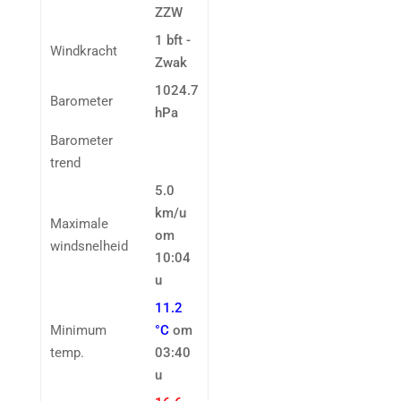
ZZW
1 bft -
Windkracht
Zwak
1024.7
Barometer
hPa
Barometer
trend
5.0
km/u
Maximale
om
windsnelheid
10:04
u
11.2
Minimum
°C
om
temp.
03:40
u