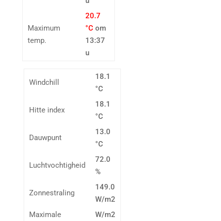
u
20.7
Maximum
°C
om
temp.
13:37
u
18.1
Windchill
°C
18.1
Hitte index
°C
13.0
Dauwpunt
°C
72.0
Luchtvochtigheid
%
149.0
Zonnestraling
W/m2
Maximale
W/m2