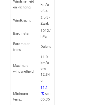
Windsnelheid
km/u
en -richting
uit Z
2 bft -
Windkracht
Zwak
1012.1
Barometer
hPa
Barometer
Dalend
trend
11.0
km/u
Maximale
om
windsnelheid
12:34
u
11.1
Minimum
°C
om
temp.
05:35