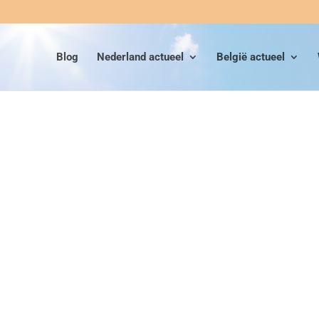
Blog
Nederland actueel
België actueel