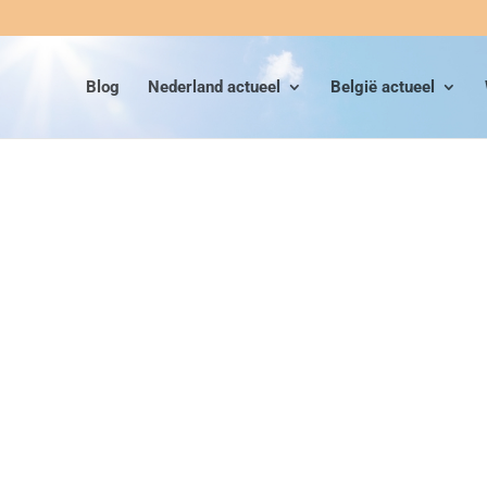
Blog
Nederland actueel
België actueel