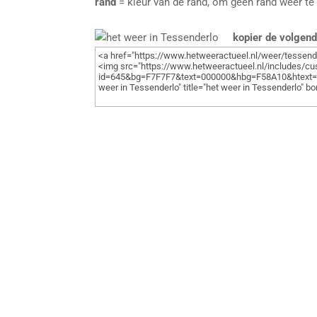
rand
= kleur van de rand, om geen rand weer te
kopier de volgen