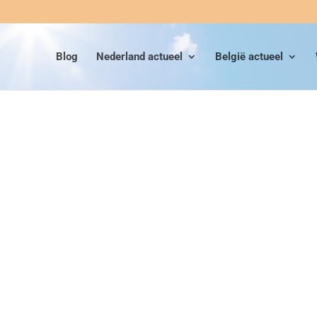
Blog
Nederland actueel
België actueel