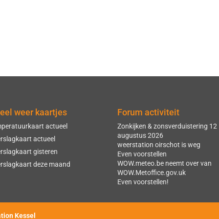
eel weer kaartjes
Forum activiteit
peratuurkaart actueel
Zonkijken & zonsverduistering 12
augustus 2026
rslagkaart actueel
weerstation oirschot is weg
rslagkaart gisteren
Even voorstellen
WOW.meteo.be neemt over van
rslagkaart deze maand
WOW.Metoffice.gov.uk
Even voorstellen!
ation Kessel