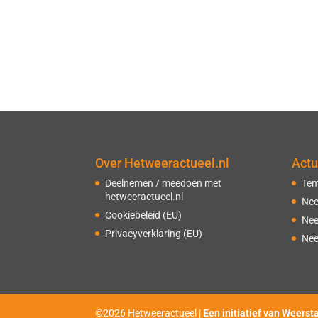
Over Hetweeractueel.nl
Actu
Deelnemen / meedoen met
Tem
hetweeractueel.nl
Nee
Cookiebeleid (EU)
Nee
Privacyverklaring (EU)
Nee
©2026 Hetweeractueel |
Een initiatief van Weerst