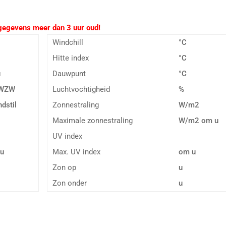
evens meer dan 3 uur oud!
Windchill
°C
Hitte index
°C
u
Dauwpunt
°C
 WZW
Luchtvochtigheid
%
ndstil
Zonnestraling
W/m2
Maximale zonnestraling
W/m2 om u
UV index
 u
Max. UV index
om u
Zon op
u
Zon onder
u