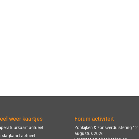
eel weer kaartjes
Forum activiteit
peratuurkaart actueel
Zonkijken & zonsverduistering 12
augustus 2026
rslagkaart actueel