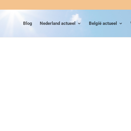
Blog
Nederland actueel
België actueel