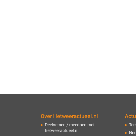
Over Hetweeractueel.nl
Actu
Deelnemen / meedoen met
Tem
hetweeractueel.nl
Nee