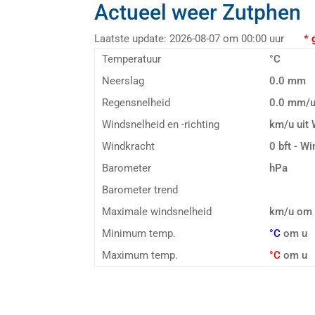
Actueel weer Zutphen
Laatste update: 2026-08-07 om 00:00 uur
* geg
Temperatuur
°C
Neerslag
0.0 mm
Regensnelheid
0.0 mm/
Windsnelheid en -richting
km/u uit
Windkracht
0 bft - Wi
Barometer
hPa
Barometer trend
Maximale windsnelheid
km/u om
Minimum temp.
°C
om u
Maximum temp.
°C
om u