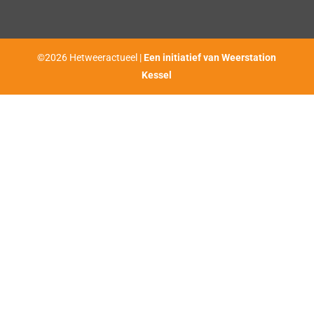
©2026 Hetweeractueel |
Een initiatief van Weerstation
Kessel