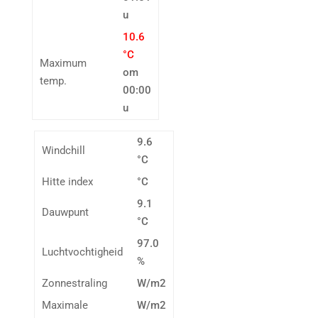
u
10.6
°C
Maximum
om
temp.
00:00
u
9.6
Windchill
°C
Hitte index
°C
9.1
Dauwpunt
°C
97.0
Luchtvochtigheid
%
Zonnestraling
W/m2
Maximale
W/m2