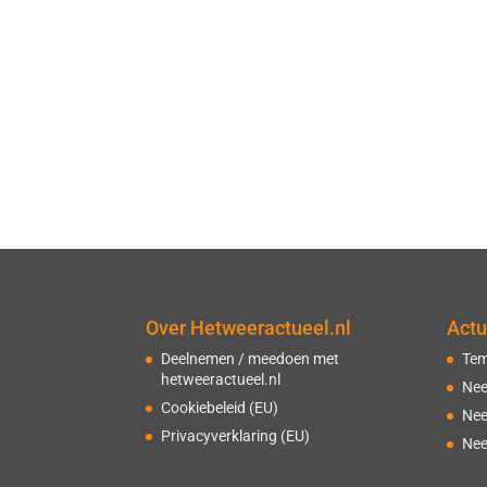
Over Hetweeractueel.nl
Actu
Deelnemen / meedoen met
Tem
hetweeractueel.nl
Nee
Cookiebeleid (EU)
Nee
Privacyverklaring (EU)
Nee