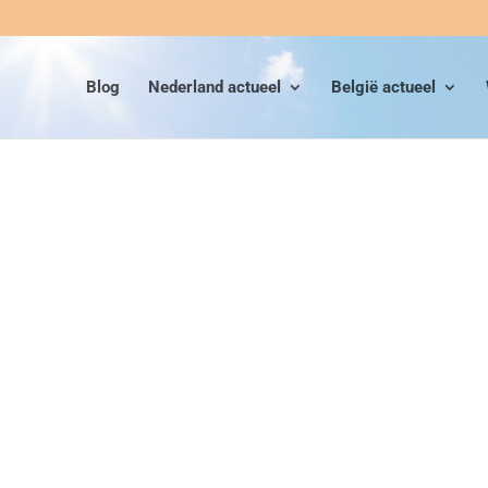
Blog
Nederland actueel
België actueel