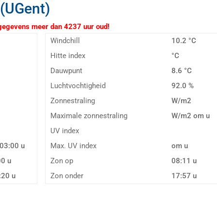
 (UGent)
evens meer dan 4237 uur oud!
Windchill
10.2 °C
Hitte index
°C
Dauwpunt
8.6 °C
Luchtvochtigheid
92.0 %
Zonnestraling
W/m2
Maximale zonnestraling
W/m2 om u
UV index
03:00 u
Max. UV index
om u
0 u
Zon op
08:11 u
20 u
Zon onder
17:57 u