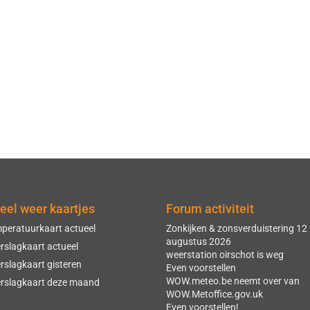
eel weer kaartjes
Forum activiteit
peratuurkaart actueel
Zonkijken & zonsverduistering 12
augustus 2026
rslagkaart actueel
weerstation oirschot is weg
rslagkaart gisteren
Even voorstellen
WOW.meteo.be neemt over van
rslagkaart deze maand
WOW.Metoffice.gov.uk
Even voorstellen!