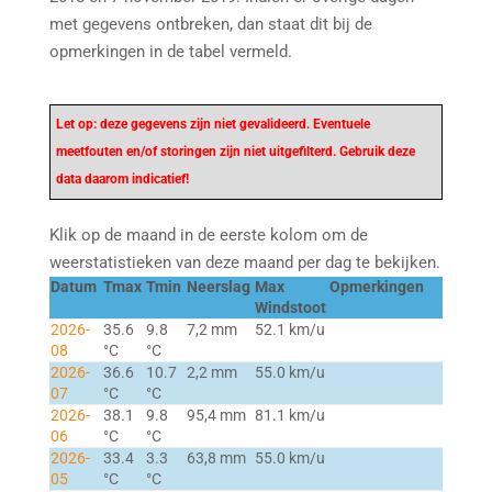
met gegevens ontbreken, dan staat dit bij de
opmerkingen in de tabel vermeld.
Let op: deze gegevens zijn niet gevalideerd. Eventuele
meetfouten en/of storingen zijn niet uitgefilterd. Gebruik deze
data daarom indicatief!
Klik op de maand in de eerste kolom om de
weerstatistieken van deze maand per dag te bekijken.
Datum
Tmax
Tmin
Neerslag
Max
Opmerkingen
Windstoot
2026-
35.6
9.8
7,2 mm
52.1 km/u
08
°C
°C
2026-
36.6
10.7
2,2 mm
55.0 km/u
07
°C
°C
2026-
38.1
9.8
95,4 mm
81.1 km/u
06
°C
°C
2026-
33.4
3.3
63,8 mm
55.0 km/u
05
°C
°C