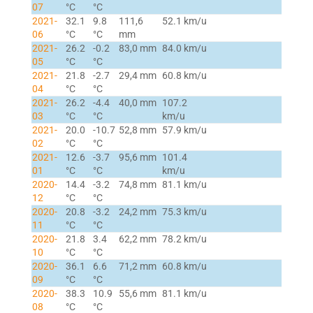
07
°C
°C
2021-
32.1
9.8
111,6
52.1 km/u
06
°C
°C
mm
2021-
26.2
-0.2
83,0 mm
84.0 km/u
05
°C
°C
2021-
21.8
-2.7
29,4 mm
60.8 km/u
04
°C
°C
2021-
26.2
-4.4
40,0 mm
107.2
03
°C
°C
km/u
2021-
20.0
-10.7
52,8 mm
57.9 km/u
02
°C
°C
2021-
12.6
-3.7
95,6 mm
101.4
01
°C
°C
km/u
2020-
14.4
-3.2
74,8 mm
81.1 km/u
12
°C
°C
2020-
20.8
-3.2
24,2 mm
75.3 km/u
11
°C
°C
2020-
21.8
3.4
62,2 mm
78.2 km/u
10
°C
°C
2020-
36.1
6.6
71,2 mm
60.8 km/u
09
°C
°C
2020-
38.3
10.9
55,6 mm
81.1 km/u
08
°C
°C