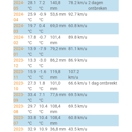
2024-
28.1
7.2
140,8
78.2 km/u
2 dagen
05
°C
°C
mm
ontbreken
2024-
25.9
-0.9
53,6 mm
92.7 km/u
04
°C
°C
2024-
19.7
0.4
69,0 mm
60.8 km/u
03
°C
°C
2024-
17.8
-0.7
101,4
89.8 km/u
02
°C
°C
mm
2024-
13.9
-7.9
79,2 mm
81.1 km/u
01
°C
°C
2023-
13.3
-3.0
86,2 mm
86.9 km/u
12
°C
°C
2023-
15.9
-1.6
119,8
107.2
11
°C
°C
mm
km/u
2023-
27.3
1.8
101,0
66.6 km/u
1 dag ontbreekt
10
°C
°C
mm
2023-
33.4
7.1
77,6 mm
69.5 km/u
09
°C
°C
2023-
29.7
10.4
108,4
69.5 km/u
08
°C
°C
mm
2023-
33.8
10.4
108,4
60.8 km/u
07
°C
°C
mm
2023-
32.9
10.9
36,8 mm
43.5 km/u