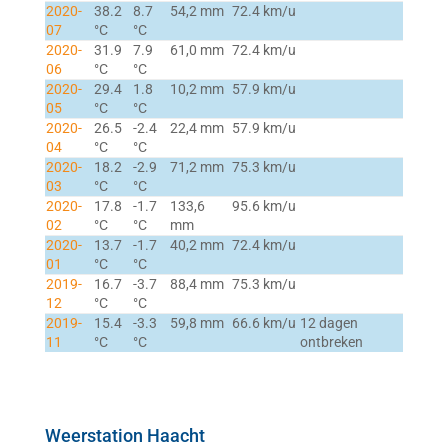
2020-
38.2
8.7
54,2 mm
72.4 km/u
07
°C
°C
2020-
31.9
7.9
61,0 mm
72.4 km/u
06
°C
°C
2020-
29.4
1.8
10,2 mm
57.9 km/u
05
°C
°C
2020-
26.5
-2.4
22,4 mm
57.9 km/u
04
°C
°C
2020-
18.2
-2.9
71,2 mm
75.3 km/u
03
°C
°C
2020-
17.8
-1.7
133,6
95.6 km/u
02
°C
°C
mm
2020-
13.7
-1.7
40,2 mm
72.4 km/u
01
°C
°C
2019-
16.7
-3.7
88,4 mm
75.3 km/u
12
°C
°C
2019-
15.4
-3.3
59,8 mm
66.6 km/u
12 dagen
11
°C
°C
ontbreken
Weerstation Haacht