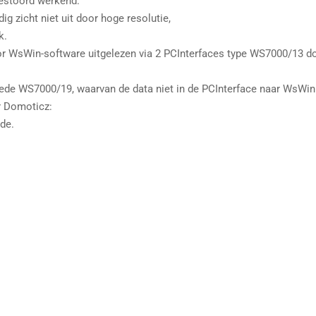
estoord werkend.
g zicht niet uit door hoge resolutie,
k.
WsWin-software uitgelezen via 2 PCInterfaces type WS7000/13 d
oede WS7000/19, waarvan de data niet in de PCInterface naar WsWin
r Domoticz:
rde.