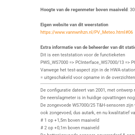
Hoogte van de regenmeter boven maaiveld
: 3
Eigen website van dit weerstation
https://www.vannwnhzn.nl/PV_Meteo.html#06
Extra informatie van de beheerder van dit stat
Dit is een teststation voor de functieketen
PWS_WS7000 => PCInterface_WS7000/13 => 
Vanwege het test-aspect zijn in de HWA-statio
= uitgeschakeld voor opname in de overzichten
De configuratie dateert van 2001, met ontwerp 
De neerslagmeter is in huidige opvattingen nog
De zongevoede WS7000/25 T&H-sensoren zijn v
ook zongevoed, dus autark, en nu kwalitatief va
# 1 op +1,5m boven maaiveld
# 2 op +0,1m boven maaiveld