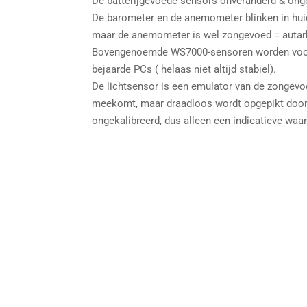
De batterijgevoede sensors onveranderd & ong
De barometer en de anemometer blinken in huidi
maar de anemometer is wel zongevoed = autar
Bovengenoemde WS7000-sensoren worden voor 
bejaarde PCs ( helaas niet altijd stabiel).
De lichtsensor is een emulator van de zongev
meekomt, maar draadloos wordt opgepikt doo
ongekalibreerd, dus alleen een indicatieve waa