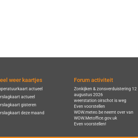
eel weer kaartjes
Forum activiteit
peratuurkaart actueel
Zonkijken & zonsverduistering 12
augustus 2026
rslagkaart actueel
weerstation oirschot is weg
rslagkaart gisteren
Even voorstellen
WOW.meteo.be neemt over van
rslagkaart deze maand
WOW.Metoffice.gov.uk
Even voorstellen!