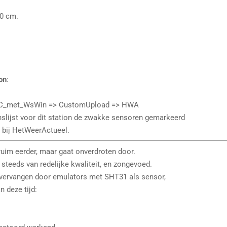
00 cm.
ion
:
PC_met_WsWin => CustomUpload => HWA
nslijst voor dit station de zwakke sensoren gemarkeerd
 bij HetWeerActueel.
ruim eerder, maar gaat onverdroten door.
 steeds van redelijke kwaliteit, en zongevoed.
ervangen door emulators met SHT31 als sensor,
n deze tijd: