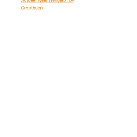
Actueel weer Hengelo (Ov,
Groothuis)