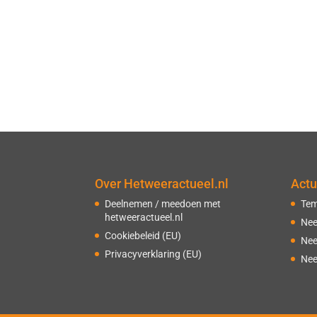
Over Hetweeractueel.nl
Actu
Deelnemen / meedoen met
Tem
hetweeractueel.nl
Nee
Cookiebeleid (EU)
Nee
Privacyverklaring (EU)
Nee