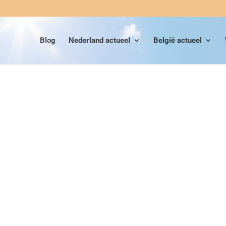
Blog
Nederland actueel
België actueel