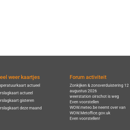
eel weer kaartjes
Forum activiteit
peratuurkaart actueel
Zonkijken & zonsverduistering 12
augustus 2026
rslagkaart actueel
weerstation oirschot is weg
rslagkaart gisteren
Even voorstellen
WOW.meteo.be neemt over van
rslagkaart deze maand
WOW.Metoffice.gov.uk
Even voorstellen!