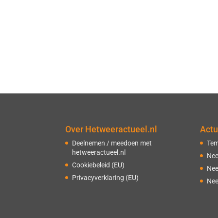
Over Hetweeractueel.nl
Actu
Deelnemen / meedoen met
Tem
hetweeractueel.nl
Nee
Cookiebeleid (EU)
Nee
Privacyverklaring (EU)
Nee