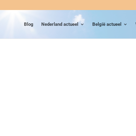
Blog
Nederland actueel
België actueel