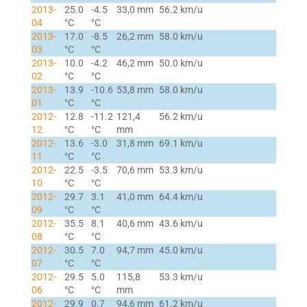
2013-
25.0
-4.5
33,0 mm
56.2 km/u
04
°C
°C
2013-
17.0
-8.5
26,2 mm
58.0 km/u
03
°C
°C
2013-
10.0
-4.2
46,2 mm
50.0 km/u
02
°C
°C
2013-
13.9
-10.6
53,8 mm
58.0 km/u
01
°C
°C
2012-
12.8
-11.2
121,4
56.2 km/u
12
°C
°C
mm
2012-
13.6
-3.0
31,8 mm
69.1 km/u
11
°C
°C
2012-
22.5
-3.5
70,6 mm
53.3 km/u
10
°C
°C
2012-
29.7
3.1
41,0 mm
64.4 km/u
09
°C
°C
2012-
35.5
8.1
40,6 mm
43.6 km/u
08
°C
°C
2012-
30.5
7.0
94,7 mm
45.0 km/u
07
°C
°C
2012-
29.5
5.0
115,8
53.3 km/u
06
°C
°C
mm
2012-
29.9
0.7
94,6 mm
61.2 km/u