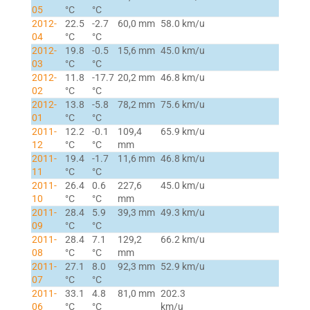
05
°C
°C
2012-
22.5
-2.7
60,0 mm
58.0 km/u
04
°C
°C
2012-
19.8
-0.5
15,6 mm
45.0 km/u
03
°C
°C
2012-
11.8
-17.7
20,2 mm
46.8 km/u
02
°C
°C
2012-
13.8
-5.8
78,2 mm
75.6 km/u
01
°C
°C
2011-
12.2
-0.1
109,4
65.9 km/u
12
°C
°C
mm
2011-
19.4
-1.7
11,6 mm
46.8 km/u
11
°C
°C
2011-
26.4
0.6
227,6
45.0 km/u
10
°C
°C
mm
2011-
28.4
5.9
39,3 mm
49.3 km/u
09
°C
°C
2011-
28.4
7.1
129,2
66.2 km/u
08
°C
°C
mm
2011-
27.1
8.0
92,3 mm
52.9 km/u
07
°C
°C
2011-
33.1
4.8
81,0 mm
202.3
06
°C
°C
km/u