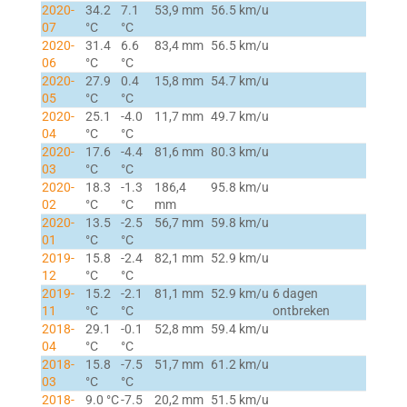
2020-
34.2
7.1
53,9 mm
56.5 km/u
07
°C
°C
2020-
31.4
6.6
83,4 mm
56.5 km/u
06
°C
°C
2020-
27.9
0.4
15,8 mm
54.7 km/u
05
°C
°C
2020-
25.1
-4.0
11,7 mm
49.7 km/u
04
°C
°C
2020-
17.6
-4.4
81,6 mm
80.3 km/u
03
°C
°C
2020-
18.3
-1.3
186,4
95.8 km/u
02
°C
°C
mm
2020-
13.5
-2.5
56,7 mm
59.8 km/u
01
°C
°C
2019-
15.8
-2.4
82,1 mm
52.9 km/u
12
°C
°C
2019-
15.2
-2.1
81,1 mm
52.9 km/u
6 dagen
11
°C
°C
ontbreken
2018-
29.1
-0.1
52,8 mm
59.4 km/u
04
°C
°C
2018-
15.8
-7.5
51,7 mm
61.2 km/u
03
°C
°C
2018-
9.0 °C
-7.5
20,2 mm
51.5 km/u