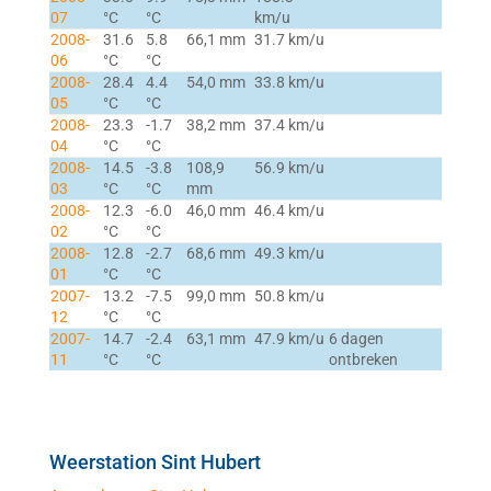
07
°C
°C
km/u
2008-
31.6
5.8
66,1 mm
31.7 km/u
06
°C
°C
2008-
28.4
4.4
54,0 mm
33.8 km/u
05
°C
°C
2008-
23.3
-1.7
38,2 mm
37.4 km/u
04
°C
°C
2008-
14.5
-3.8
108,9
56.9 km/u
03
°C
°C
mm
2008-
12.3
-6.0
46,0 mm
46.4 km/u
02
°C
°C
2008-
12.8
-2.7
68,6 mm
49.3 km/u
01
°C
°C
2007-
13.2
-7.5
99,0 mm
50.8 km/u
12
°C
°C
2007-
14.7
-2.4
63,1 mm
47.9 km/u
6 dagen
11
°C
°C
ontbreken
Weerstation Sint Hubert