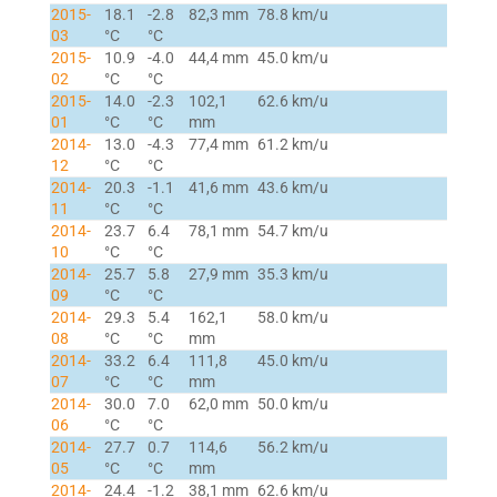
2015-
18.1
-2.8
82,3 mm
78.8 km/u
03
°C
°C
2015-
10.9
-4.0
44,4 mm
45.0 km/u
02
°C
°C
2015-
14.0
-2.3
102,1
62.6 km/u
01
°C
°C
mm
2014-
13.0
-4.3
77,4 mm
61.2 km/u
12
°C
°C
2014-
20.3
-1.1
41,6 mm
43.6 km/u
11
°C
°C
2014-
23.7
6.4
78,1 mm
54.7 km/u
10
°C
°C
2014-
25.7
5.8
27,9 mm
35.3 km/u
09
°C
°C
2014-
29.3
5.4
162,1
58.0 km/u
08
°C
°C
mm
2014-
33.2
6.4
111,8
45.0 km/u
07
°C
°C
mm
2014-
30.0
7.0
62,0 mm
50.0 km/u
06
°C
°C
2014-
27.7
0.7
114,6
56.2 km/u
05
°C
°C
mm
2014-
24.4
-1.2
38,1 mm
62.6 km/u