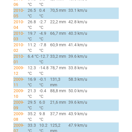
06
°C
°C
2010-
26.5
0.4
70,5 mm
33.1 km/u
05
°C
°C
2010-
26.8
-2.7
22,2 mm
42.8 km/u
04
°C
°C
2010-
19.7
-4.9
66,7 mm
40.3 km/u
03
°C
°C
2010-
11.2
-7.8
60,9 mm
41.4 km/u
02
°C
°C
2010-
6.4 °C
-12.7
33,2 mm
39.6 km/u
01
°C
2009-
12.3
-14.8
78,7 mm
33.8 km/u
12
°C
°C
2009-
16.9
-0.1
131,3
58.3 km/u
11
°C
°C
mm
2009-
21.3
-0.4
88,8 mm
50.0 km/u
10
°C
°C
2009-
29.5
6.0
21,6 mm
39.6 km/u
09
°C
°C
2009-
35.2
9.8
37,7 mm
43.9 km/u
08
°C
°C
2009-
33.3
10.2
125,2
47.9 km/u
07
°C
°C
mm