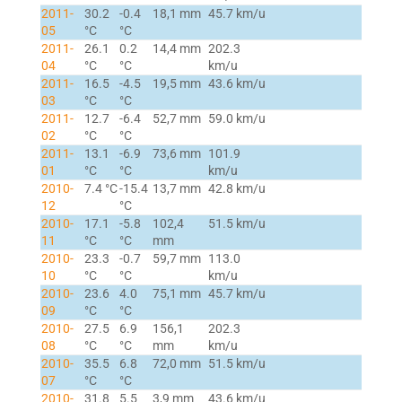
2011-
30.2
-0.4
18,1 mm
45.7 km/u
05
°C
°C
2011-
26.1
0.2
14,4 mm
202.3
04
°C
°C
km/u
2011-
16.5
-4.5
19,5 mm
43.6 km/u
03
°C
°C
2011-
12.7
-6.4
52,7 mm
59.0 km/u
02
°C
°C
2011-
13.1
-6.9
73,6 mm
101.9
01
°C
°C
km/u
2010-
7.4 °C
-15.4
13,7 mm
42.8 km/u
12
°C
2010-
17.1
-5.8
102,4
51.5 km/u
11
°C
°C
mm
2010-
23.3
-0.7
59,7 mm
113.0
10
°C
°C
km/u
2010-
23.6
4.0
75,1 mm
45.7 km/u
09
°C
°C
2010-
27.5
6.9
156,1
202.3
08
°C
°C
mm
km/u
2010-
35.5
6.8
72,0 mm
51.5 km/u
07
°C
°C
2010-
31.8
5.5
3,9 mm
43.6 km/u