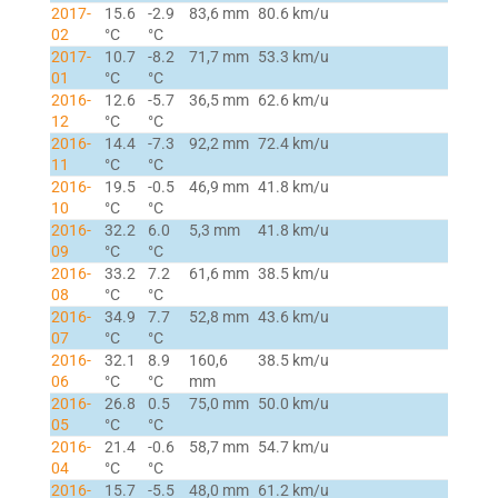
2017-
15.6
-2.9
83,6 mm
80.6 km/u
02
°C
°C
2017-
10.7
-8.2
71,7 mm
53.3 km/u
01
°C
°C
2016-
12.6
-5.7
36,5 mm
62.6 km/u
12
°C
°C
2016-
14.4
-7.3
92,2 mm
72.4 km/u
11
°C
°C
2016-
19.5
-0.5
46,9 mm
41.8 km/u
10
°C
°C
2016-
32.2
6.0
5,3 mm
41.8 km/u
09
°C
°C
2016-
33.2
7.2
61,6 mm
38.5 km/u
08
°C
°C
2016-
34.9
7.7
52,8 mm
43.6 km/u
07
°C
°C
2016-
32.1
8.9
160,6
38.5 km/u
06
°C
°C
mm
2016-
26.8
0.5
75,0 mm
50.0 km/u
05
°C
°C
2016-
21.4
-0.6
58,7 mm
54.7 km/u
04
°C
°C
2016-
15.7
-5.5
48,0 mm
61.2 km/u