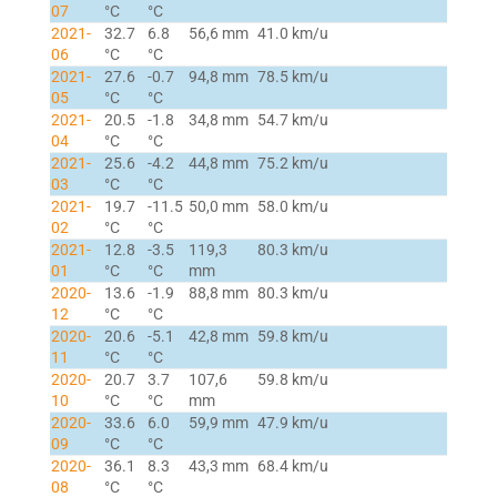
07
°C
°C
2021-
32.7
6.8
56,6 mm
41.0 km/u
06
°C
°C
2021-
27.6
-0.7
94,8 mm
78.5 km/u
05
°C
°C
2021-
20.5
-1.8
34,8 mm
54.7 km/u
04
°C
°C
2021-
25.6
-4.2
44,8 mm
75.2 km/u
03
°C
°C
2021-
19.7
-11.5
50,0 mm
58.0 km/u
02
°C
°C
2021-
12.8
-3.5
119,3
80.3 km/u
01
°C
°C
mm
2020-
13.6
-1.9
88,8 mm
80.3 km/u
12
°C
°C
2020-
20.6
-5.1
42,8 mm
59.8 km/u
11
°C
°C
2020-
20.7
3.7
107,6
59.8 km/u
10
°C
°C
mm
2020-
33.6
6.0
59,9 mm
47.9 km/u
09
°C
°C
2020-
36.1
8.3
43,3 mm
68.4 km/u
08
°C
°C