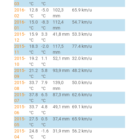
03
°C
°C
2016-
12.8
-5.0
102,3
65.9 km/u
02
°C
°C
mm
2016-
15.0
-8.3
112,4
54.7 km/u
01
°C
°C
mm
2015-
15.9
3.3
41,8 mm
53.3 km/u
12
°C
°C
2015-
18.3
-2.0
117,5
77.4 km/u
11
°C
°C
mm
2015-
19.2
1.1
52,1 mm
32.0 km/u
10
°C
°C
2015-
21.2
5.8
93,9 mm
48.2 km/u
09
°C
°C
2015-
33.7
7.9
139,0
50.0 km/u
08
°C
°C
mm
2015-
37.8
6.5
87,3 mm
62.6 km/u
07
°C
°C
2015-
33.7
4.8
49,1 mm
69.1 km/u
06
°C
°C
2015-
27.5
0.5
37,4 mm
65.9 km/u
05
°C
°C
2015-
24.8
-1.6
31,9 mm
56.2 km/u
04
°C
°C