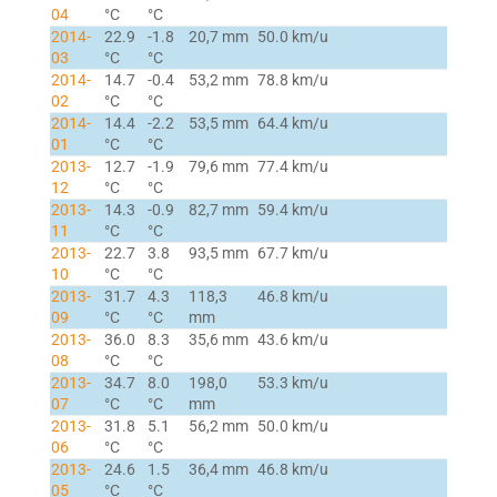
04
°C
°C
2014-
22.9
-1.8
20,7 mm
50.0 km/u
03
°C
°C
2014-
14.7
-0.4
53,2 mm
78.8 km/u
02
°C
°C
2014-
14.4
-2.2
53,5 mm
64.4 km/u
01
°C
°C
2013-
12.7
-1.9
79,6 mm
77.4 km/u
12
°C
°C
2013-
14.3
-0.9
82,7 mm
59.4 km/u
11
°C
°C
2013-
22.7
3.8
93,5 mm
67.7 km/u
10
°C
°C
2013-
31.7
4.3
118,3
46.8 km/u
09
°C
°C
mm
2013-
36.0
8.3
35,6 mm
43.6 km/u
08
°C
°C
2013-
34.7
8.0
198,0
53.3 km/u
07
°C
°C
mm
2013-
31.8
5.1
56,2 mm
50.0 km/u
06
°C
°C
2013-
24.6
1.5
36,4 mm
46.8 km/u
05
°C
°C