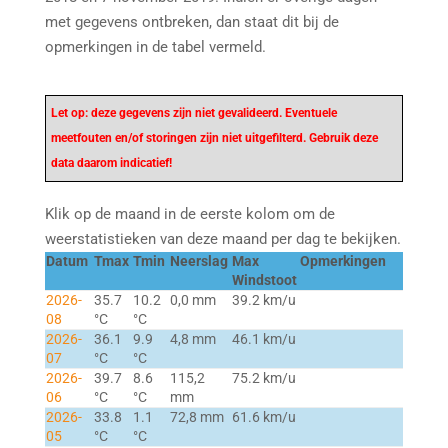
met gegevens ontbreken, dan staat dit bij de
opmerkingen in de tabel vermeld.
Let op: deze gegevens zijn niet gevalideerd. Eventuele
meetfouten en/of storingen zijn niet uitgefilterd. Gebruik deze
data daarom indicatief!
Klik op de maand in de eerste kolom om de
weerstatistieken van deze maand per dag te bekijken.
Datum
Tmax
Tmin
Neerslag
Max
Opmerkingen
Windstoot
2026-
35.7
10.2
0,0 mm
39.2 km/u
08
°C
°C
2026-
36.1
9.9
4,8 mm
46.1 km/u
07
°C
°C
2026-
39.7
8.6
115,2
75.2 km/u
06
°C
°C
mm
2026-
33.8
1.1
72,8 mm
61.6 km/u
05
°C
°C