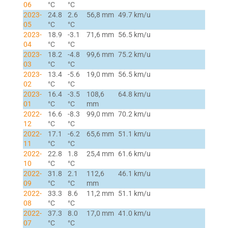
06
°C
°C
2023-
24.8
2.6
56,8 mm
49.7 km/u
05
°C
°C
2023-
18.9
-3.1
71,6 mm
56.5 km/u
04
°C
°C
2023-
18.2
-4.8
99,6 mm
75.2 km/u
03
°C
°C
2023-
13.4
-5.6
19,0 mm
56.5 km/u
02
°C
°C
2023-
16.4
-3.5
108,6
64.8 km/u
01
°C
°C
mm
2022-
16.6
-8.3
99,0 mm
70.2 km/u
12
°C
°C
2022-
17.1
-6.2
65,6 mm
51.1 km/u
11
°C
°C
2022-
22.8
1.8
25,4 mm
61.6 km/u
10
°C
°C
2022-
31.8
2.1
112,6
46.1 km/u
09
°C
°C
mm
2022-
33.3
8.6
11,2 mm
51.1 km/u
08
°C
°C
2022-
37.3
8.0
17,0 mm
41.0 km/u
07
°C
°C