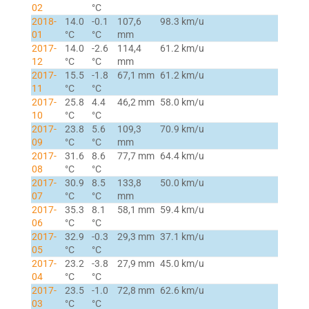
02
°C
2018-
14.0
-0.1
107,6
98.3 km/u
01
°C
°C
mm
2017-
14.0
-2.6
114,4
61.2 km/u
12
°C
°C
mm
2017-
15.5
-1.8
67,1 mm
61.2 km/u
11
°C
°C
2017-
25.8
4.4
46,2 mm
58.0 km/u
10
°C
°C
2017-
23.8
5.6
109,3
70.9 km/u
09
°C
°C
mm
2017-
31.6
8.6
77,7 mm
64.4 km/u
08
°C
°C
2017-
30.9
8.5
133,8
50.0 km/u
07
°C
°C
mm
2017-
35.3
8.1
58,1 mm
59.4 km/u
06
°C
°C
2017-
32.9
-0.3
29,3 mm
37.1 km/u
05
°C
°C
2017-
23.2
-3.8
27,9 mm
45.0 km/u
04
°C
°C
2017-
23.5
-1.0
72,8 mm
62.6 km/u
03
°C
°C