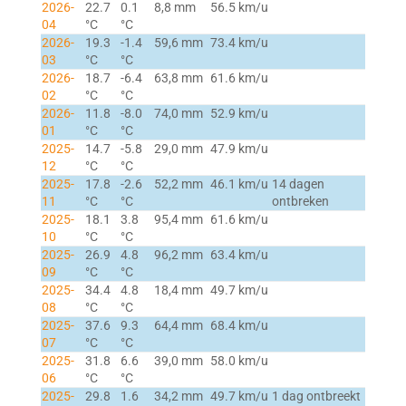
2026-
22.7
0.1
8,8 mm
56.5 km/u
04
°C
°C
2026-
19.3
-1.4
59,6 mm
73.4 km/u
03
°C
°C
2026-
18.7
-6.4
63,8 mm
61.6 km/u
02
°C
°C
2026-
11.8
-8.0
74,0 mm
52.9 km/u
01
°C
°C
2025-
14.7
-5.8
29,0 mm
47.9 km/u
12
°C
°C
2025-
17.8
-2.6
52,2 mm
46.1 km/u
14 dagen
11
°C
°C
ontbreken
2025-
18.1
3.8
95,4 mm
61.6 km/u
10
°C
°C
2025-
26.9
4.8
96,2 mm
63.4 km/u
09
°C
°C
2025-
34.4
4.8
18,4 mm
49.7 km/u
08
°C
°C
2025-
37.6
9.3
64,4 mm
68.4 km/u
07
°C
°C
2025-
31.8
6.6
39,0 mm
58.0 km/u
06
°C
°C
2025-
29.8
1.6
34,2 mm
49.7 km/u
1 dag ontbreekt