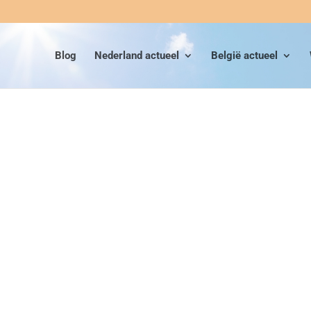
Blog
Nederland actueel
België actueel