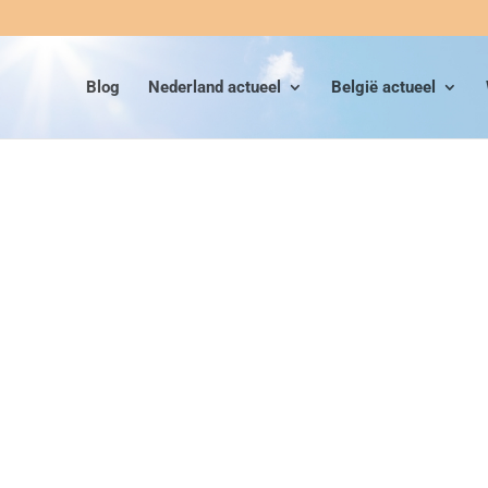
Blog
Nederland actueel
België actueel