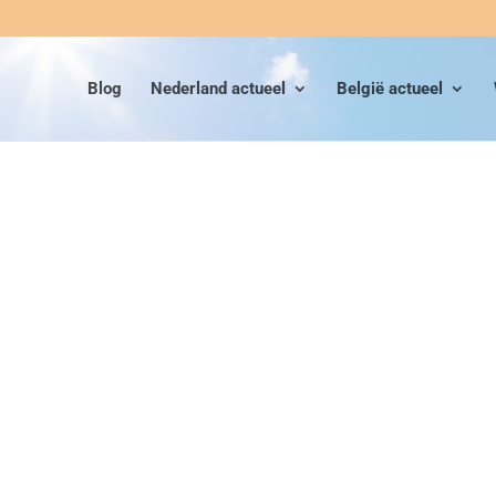
Blog
Nederland actueel
België actueel