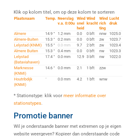
Klik op kolom titel, om op deze kolom te sorteren
Plaatsnaam
Temp.
Neerslag
Wind
Wind
Wind
Lucht
v.a. 0:00u
snel
kracht
rich
druk
heid
ting
Almere
14.9 °
1.2 mm
0.0
0 bft
nnw
1025.0
Almere-Buiten
15.3 °
0.2 mm
0.0
0 bft
zw
1023.7
Lelystad (KNMI)
15.5 °
0.0 mm
9.7
2 bft
zw
1023.4
Almere Buiten
15.3 °
0.4 mm
0.0
0 bft
nw
1023.3
Lelystad
17.4 °
0.0 mm
12.9
3 bft
nw
1022.0
(Bataviahaven)
Marknesse
14.6 °
0.0 mm
2.1
1 bft
zzw
(KNMI)
Houtribdijk
°
0.0 mm
4.2
1 bft
wnw
(KNMI)
* Stationstype: klik voor
meer informatie over
stationstypes
.
Promotie banner
Wil je onderstaande banner met extremen op je eigen
website weergeven? Kopieer dan onderstaande code