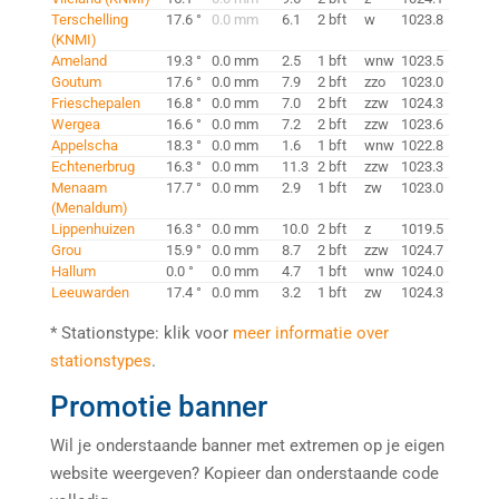
Terschelling
17.6 °
0.0 mm
6.1
2 bft
w
1023.8
(KNMI)
Ameland
19.3 °
0.0 mm
2.5
1 bft
wnw
1023.5
Goutum
17.6 °
0.0 mm
7.9
2 bft
zzo
1023.0
Frieschepalen
16.8 °
0.0 mm
7.0
2 bft
zzw
1024.3
Wergea
16.6 °
0.0 mm
7.2
2 bft
zzw
1023.6
Appelscha
18.3 °
0.0 mm
1.6
1 bft
wnw
1022.8
Echtenerbrug
16.3 °
0.0 mm
11.3
2 bft
zzw
1023.3
Menaam
17.7 °
0.0 mm
2.9
1 bft
zw
1023.0
(Menaldum)
Lippenhuizen
16.3 °
0.0 mm
10.0
2 bft
z
1019.5
Grou
15.9 °
0.0 mm
8.7
2 bft
zzw
1024.7
Hallum
0.0 °
0.0 mm
4.7
1 bft
wnw
1024.0
Leeuwarden
17.4 °
0.0 mm
3.2
1 bft
zw
1024.3
* Stationstype: klik voor
meer informatie over
stationstypes
.
Promotie banner
Wil je onderstaande banner met extremen op je eigen
website weergeven? Kopieer dan onderstaande code