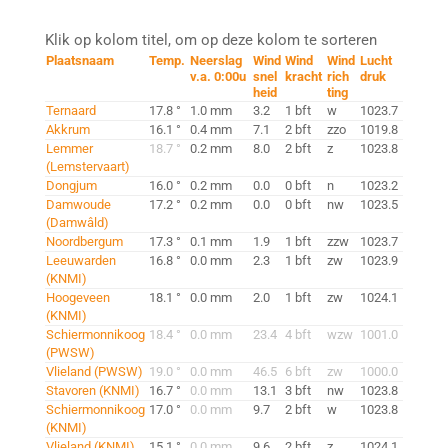
Klik op kolom titel, om op deze kolom te sorteren
Plaatsnaam
Temp.
Neerslag
Wind
Wind
Wind
Lucht
v.a. 0:00u
snel
kracht
rich
druk
heid
ting
Ternaard
17.8 °
1.0 mm
3.2
1 bft
w
1023.7
Akkrum
16.1 °
0.4 mm
7.1
2 bft
zzo
1019.8
Lemmer
18.7 °
0.2 mm
8.0
2 bft
z
1023.8
(Lemstervaart)
Dongjum
16.0 °
0.2 mm
0.0
0 bft
n
1023.2
Damwoude
17.2 °
0.2 mm
0.0
0 bft
nw
1023.5
(Damwâld)
Noordbergum
17.3 °
0.1 mm
1.9
1 bft
zzw
1023.7
Leeuwarden
16.8 °
0.0 mm
2.3
1 bft
zw
1023.9
(KNMI)
Hoogeveen
18.1 °
0.0 mm
2.0
1 bft
zw
1024.1
(KNMI)
Schiermonnikoog
18.4 °
0.0 mm
23.4
4 bft
wzw
1001.0
(PWSW)
Vlieland (PWSW)
19.0 °
0.0 mm
46.5
6 bft
zw
1000.0
Stavoren (KNMI)
16.7 °
0.0 mm
13.1
3 bft
nw
1023.8
Schiermonnikoog
17.0 °
0.0 mm
9.7
2 bft
w
1023.8
(KNMI)
Vlieland (KNMI)
15.1 °
0.0 mm
9.6
2 bft
z
1024.1