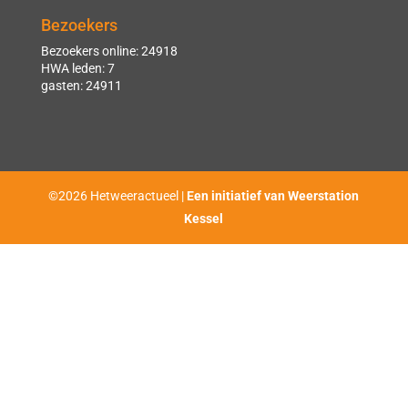
Bezoekers
Bezoekers online: 24918
HWA leden: 7
gasten: 24911
©2026 Hetweeractueel |
Een initiatief van Weerstation
Kessel