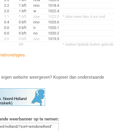
2.2
1 bft
nno
1018.4
2.0
1 bft
w
1022.4
1.1
1 bft
zzw
1022.0
* data meer dan 4 uur oud
0.4
0 bft
nno
1023.6
0.0
0 bft
n
1020.1
0.0
0 bft
no
1020.2
0.0
0 bft
ono
1019.5
bft
* station tijdelijk buiten gebruik.
stationstypes
.
e eigen website weergeven? Kopieer dan onderstaande
aande weerbanner op te nemen: