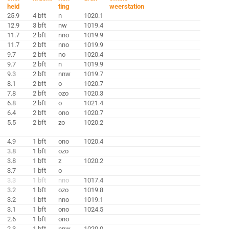
heid
ting
weerstation
25.9
4 bft
n
1020.1
12.9
3 bft
nw
1019.4
11.7
2 bft
nno
1019.9
11.7
2 bft
nno
1019.9
9.7
2 bft
no
1020.4
9.7
2 bft
n
1019.9
9.3
2 bft
nnw
1019.7
8.1
2 bft
o
1020.7
7.8
2 bft
ozo
1020.3
6.8
2 bft
o
1021.4
6.4
2 bft
ono
1020.7
5.5
2 bft
zo
1020.2
4.9
1 bft
ono
1020.4
3.8
1 bft
ozo
3.8
1 bft
z
1020.2
3.7
1 bft
o
3.3
1 bft
nno
1017.4
3.2
1 bft
ozo
1019.8
3.2
1 bft
nno
1019.1
3.1
1 bft
ono
1024.5
2.6
1 bft
ono
2.3
1 bft
nnw
1020.0