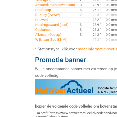
Amsterdam (Nieuwendam)
B
23.9 °
0.0 mm
Hoofddorp
S
26.1 °
0.0 mm
DeKooy (PWSW)
V
22.5 °
0.0 mm
Hauwert
23.2 °
0.0 mm
Heerhugowaard (oost)
S
23.9 °
0.0 mm
Oudkarspel
S
23.3 °
0.0 mm
Alkmaar (Oudorp)
S
24.2 °
0.0 mm
Wijk_aan_Zee (KNMI)
17.3 °
0.0 mm
* Stationstype: klik voor
meer informatie over 
Promotie banner
Wil je onderstaande banner met extremen op j
code volledig
kopier de volgende code volledig om bovenst