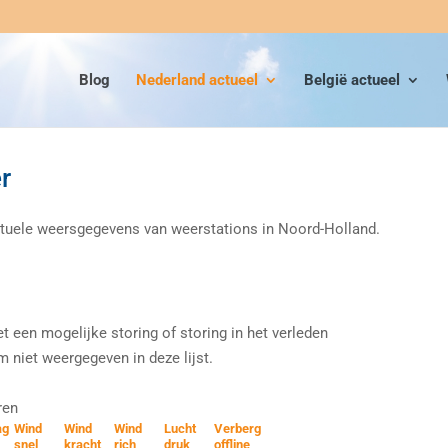
Blog
Nederland actueel
België actueel
r
actuele weersgegevens van weerstations in Noord-Holland.
 een mogelijke storing of storing in het verleden
m niet weergegeven in deze lijst.
ren
ag
Wind
Wind
Wind
Lucht
Verberg
snel
kracht
rich
druk
offline