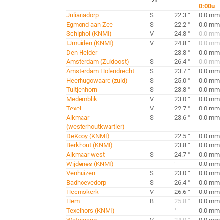
0:00u
Julianadorp
S
22.3 °
0.0 mm
Egmond aan Zee
S
22.2 °
0.0 mm
Schiphol (KNMI)
V
24.8 °
0.0 mm
IJmuiden (KNMI)
V
24.8 °
0.0 mm
Den Helder
23.8 °
0.0 mm
Amsterdam (Zuidoost)
S
26.4 °
0.0 mm
Amsterdam Holendrecht
S
23.7 °
0.0 mm
Heerhugowaard (zuid)
S
25.0 °
0.0 mm
Tuitjenhorn
S
23.8 °
0.0 mm
Medemblik
V
23.0 °
0.0 mm
Texel
V
22.7 °
0.0 mm
Alkmaar
S
23.6 °
0.0 mm
(westerhoutkwartier)
DeKooy (KNMI)
22.5 °
0.0 mm
Berkhout (KNMI)
23.8 °
0.0 mm
Alkmaar west
S
24.7 °
0.0 mm
Wijdenes (KNMI)
°
0.0 mm
Venhuizen
S
23.0 °
0.0 mm
Badhoevedorp
S
26.4 °
0.0 mm
Heemskerk
V
26.6 °
0.0 mm
Hem
B
25.8 °
0.0 mm
Texelhors (KNMI)
°
0.0 mm
Watergang
V
24.0 °
0.0 mm