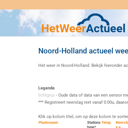
Noord-Holland actueel wee
Het weer in Noord-Holland. Bekijk hieronder 
Legenda
lichtgrijs
- Oude data of data van een sensor met
*** Registreert neerslag niet vanaf 0:00u, daaro
Klik op kolom titel, om op deze kolom te sorte
Plaatsnaam
Stations
Temp.
Neersl
type*
v.a.