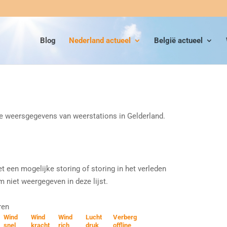
Blog
Nederland actueel
België actueel
ele weersgegevens van weerstations in Gelderland.
 een mogelijke storing of storing in het verleden
m niet weergegeven in deze lijst.
ren
Wind
Wind
Wind
Lucht
Verberg
u
snel
kracht
rich
druk
offline