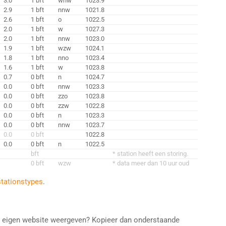
3.0
1 bft
wnw
1023.9
2.9
1 bft
nnw
1021.8
2.6
1 bft
o
1022.5
2.0
1 bft
w
1027.3
2.0
1 bft
nnw
1023.0
1.9
1 bft
wzw
1024.1
1.8
1 bft
nno
1023.4
1.6
1 bft
w
1023.8
0.7
0 bft
n
1024.7
0.0
0 bft
nnw
1023.3
0.0
0 bft
zzo
1023.8
0.0
0 bft
zzw
1022.8
0.0
0 bft
n
1023.3
0.0
0 bft
nnw
1023.7
0.0
0 bft
1022.8
0.0
0 bft
n
1022.5
bft
* station heeft een storing.
0 bft
wzw
* data meer dan 10 uur oud
stationstypes
.
e eigen website weergeven? Kopieer dan onderstaande