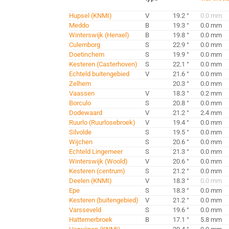
Hupsel (KNMI)
V
19.2 °
0.0 mm
Meddo
B
19.3 °
0.0 mm
Winterswijk (Henxel)
B
19.8 °
0.0 mm
Culemborg
S
22.9 °
0.0 mm
Doetinchem
S
19.9 °
0.0 mm
Kesteren (Casterhoven)
S
22.1 °
0.0 mm
Echteld buitengebied
V
21.6 °
0.0 mm
Zelhem
20.3 °
0.0 mm
Vaassen
V
18.3 °
0.2 mm
Borculo
S
20.8 °
0.0 mm
Dodewaard
V
21.2 °
2.4 mm
Ruurlo (Ruurlosebroek)
V
19.4 °
0.0 mm
Silvolde
S
19.5 °
0.0 mm
Wijchen
S
20.6 °
0.0 mm
Echteld Lingemeer
S
21.3 °
0.0 mm
Winterswijk (Woold)
V
20.6 °
0.0 mm
Kesteren (centrum)
S
21.2 °
0.0 mm
Deelen (KNMI)
V
18.3 °
0.0 mm
Epe
S
18.3 °
0.0 mm
Kesteren (buitengebied)
V
21.2 °
0.0 mm
Varsseveld
S
19.6 °
0.0 mm
Hattemerbroek
B
17.1 °
5.8 mm