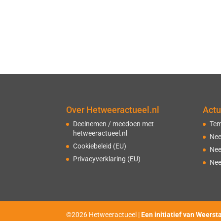
Over Hetweeractueel.nl
Actu
Deelnemen / meedoen met
Tem
hetweeractueel.nl
Nee
Cookiebeleid (EU)
Nee
Privacyverklaring (EU)
Nee
©2026 Hetweeractueel |
Een initiatief van Weerst