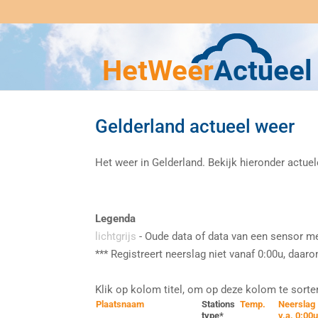
Gelderland actueel weer
Het weer in Gelderland. Bekijk hieronder actu
Legenda
lichtgrijs
- Oude data of data van een sensor met
*** Registreert neerslag niet vanaf 0:00u, daaro
Klik op kolom titel, om op deze kolom te sorte
Plaatsnaam
Stations
Temp.
Neerslag
type*
v.a. 0:00