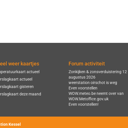
eel weer kaartjes
Forum activiteit
peratuurkaart actueel
Zonkijken & zonsverduistering 12
augustus 2026
rslagkaart actueel
weerstation oirschot is weg
rslagkaart gisteren
Even voorstellen
WOW.meteo.be neemt over van
rslagkaart deze maand
WOW.Metoffice.gov.uk
Even voorstellen!
ation Kessel