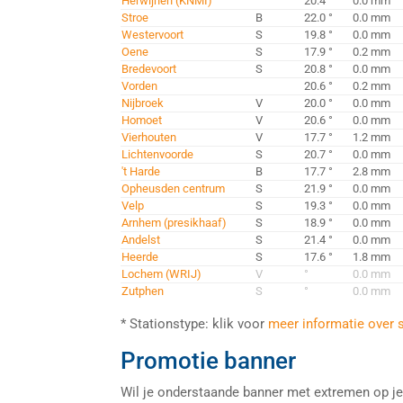
Herwijnen (KNMI)
20.4 °
0.0 mm
Stroe
B
22.0 °
0.0 mm
Westervoort
S
19.8 °
0.0 mm
Oene
S
17.9 °
0.2 mm
Bredevoort
S
20.8 °
0.0 mm
Vorden
20.6 °
0.2 mm
Nijbroek
V
20.0 °
0.0 mm
Homoet
V
20.6 °
0.0 mm
Vierhouten
V
17.7 °
1.2 mm
Lichtenvoorde
S
20.7 °
0.0 mm
't Harde
B
17.7 °
2.8 mm
Opheusden centrum
S
21.9 °
0.0 mm
Velp
S
19.3 °
0.0 mm
Arnhem (presikhaaf)
S
18.9 °
0.0 mm
Andelst
S
21.4 °
0.0 mm
Heerde
S
17.6 °
1.8 mm
Lochem (WRIJ)
V
°
0.0 mm
Zutphen
S
°
0.0 mm
* Stationstype: klik voor
meer informatie over 
Promotie banner
Wil je onderstaande banner met extremen op j