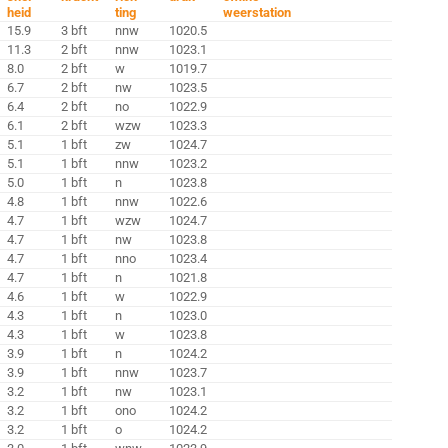
heid
ting
weerstation
15.9
3 bft
nnw
1020.5
11.3
2 bft
nnw
1023.1
8.0
2 bft
w
1019.7
6.7
2 bft
nw
1023.5
6.4
2 bft
no
1022.9
6.1
2 bft
wzw
1023.3
5.1
1 bft
zw
1024.7
5.1
1 bft
nnw
1023.2
5.0
1 bft
n
1023.8
4.8
1 bft
nnw
1022.6
4.7
1 bft
wzw
1024.7
4.7
1 bft
nw
1023.8
4.7
1 bft
nno
1023.4
4.7
1 bft
n
1021.8
4.6
1 bft
w
1022.9
4.3
1 bft
n
1023.0
4.3
1 bft
w
1023.8
3.9
1 bft
n
1024.2
3.9
1 bft
nnw
1023.7
3.2
1 bft
nw
1023.1
3.2
1 bft
ono
1024.2
3.2
1 bft
o
1024.2